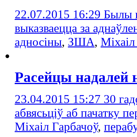
22.07.2015 16:29
Былы 
выказваецца за аднаўле
адносіны
,
ЗША
,
Міхаіл
Расейцы надалей 
23.04.2015 15:27
30 гад
абвясьціў аб пачатку п
Міхаіл Гарбачоў
,
пераб