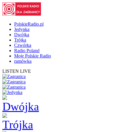
PolskieRadio.pl
Jedynka
Dwójka
Trójka
Czwórka
Radio Poland
Moje Polskie Radio
ramówka
LISTEN LIVE