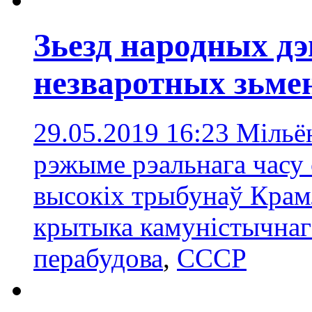
Зьезд народных д
незваротных зьме
29.05.2019 16:23
Мільён
рэжыме рэальнага часу 
высокіх трыбунаў Крамл
крытыка камуністычнаг
перабудова
,
СССР