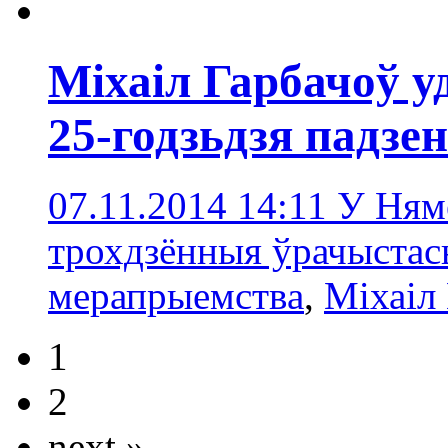
Міхаіл Гарбачоў у
25-годзьдзя падзе
07.11.2014 14:11
У Ням
трохдзённыя ўрачыстас
мерапрыемствa
,
Міхаіл
1
2
next »