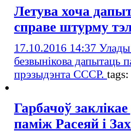
Летува хоча дапы
справе штурму тэл
17.10.2016 14:37
Улады 
безвынікова дапытаць п
прэзыдэнта СССР.
tags
Гарбачоў заклікае
паміж Расеяй і За