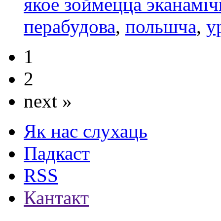
якое зоймецца эканамі
перабудова
,
польшча
,
у
1
2
next »
Як нас слухаць
Падкаст
RSS
Кантакт