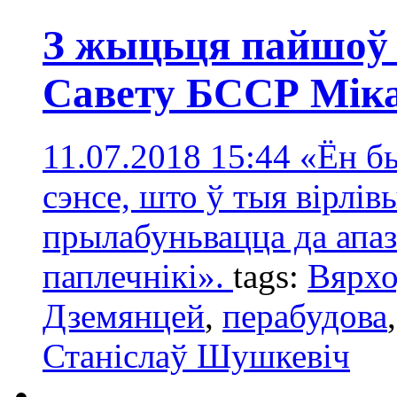
З жыцьця пайшоў
Савету БССР Мік
11.07.2018 15:44
«Ён б
сэнсе, што ў тыя вірлів
прылабуньвацца да апаз
паплечнікі».
tags:
Вярхо
Дземянцей
,
перабудова
Станіслаў Шушкевіч