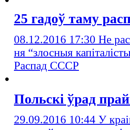
25 гадоў таму рас
08.12.2016 17:30
Не рас
ня “злосныя капіталіст
Распад СССР
Польскі ўрад пра
29.09.2016 10:44
У краі