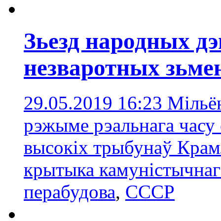
Зьезд народных д
незваротных зьме
29.05.2019 16:23
Мільён
рэжыме рэальнага часу 
высокіх трыбунаў Крамл
крытыка камуністычнаг
перабудова
,
СССР