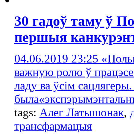
30 гадоў таму ў 
першыя канкурэн
04.06.2019 23:25
«Поль
важную ролю ў працэсе
ладу ва ўсім сацлягеры
была«экспэрымэнтальн
tags:
Алег Латышонак
,
трансфармацыя