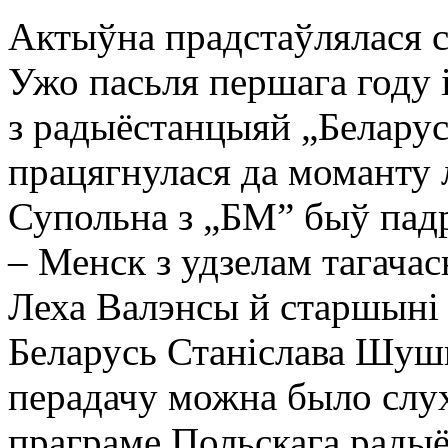
Актыўна прадстаўлялася с
Ужо пасьля першага году 
з радыёстанцыяй „Беларус
працягнулася да моманту 
Супольна з „БМ” быў пад
– Менск з удзелам тагача
Леха Валэнсы й старшыні 
Беларусь Станіслава Шуш
перадачу можна было слу
праграме Польскага радыё