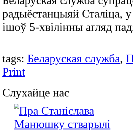
Беларуская служба супрац
радыёстанцыяй Сталіца, у
ішоў 5-хвілінны агляд па
tags:
Беларуская служба
,
П
Print
Слухайце нас