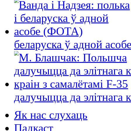
беларуска ў адной асо
далучыцца да элітнага ко
Як нас слухаць
Падкаст