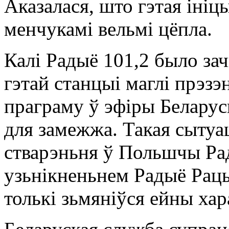
Аказалася, што гэтая іні
менчукамі вельмі цёпла.
Калі Радыё 101,2 было за
гэтай станцыі маглі прэз
праграму ў эфіры Белару
для замежжа. Такая сытуа
стварэньня ў Польшчы Рад
узьнікненьнем Радыё Рацы
толькі зьмяніўся ейны хар