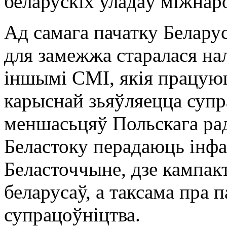
беларускіх уладаў міжнар
Ад самага пачатку Белару
для замежжа старалася нал
іншымі СМІ, якія працуюц
карыснaй зьяўляецца суп
меншасьцяў Польскага рад
Беластоку перадаюць інфа
Беласточчыне, дзе кампак
беларусаў, а таксама пра 
супрацоўніцтва.