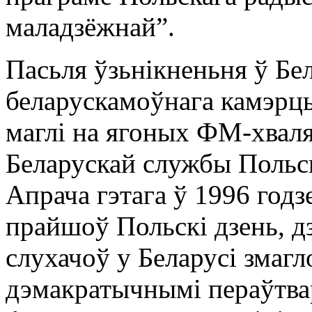
малaдзёжнай”.
Пасьля ўзьнікненьня ў Бе
беларускамоўнага камэрц
маглі на ягоных ФМ-хваля
Беларускай службы Польс
Апрача гэтага ў 1996 годз
прайшоў Польскі дзень, 
слухачоў у Беларусі змагл
дэмакратычнымі пераўтвар