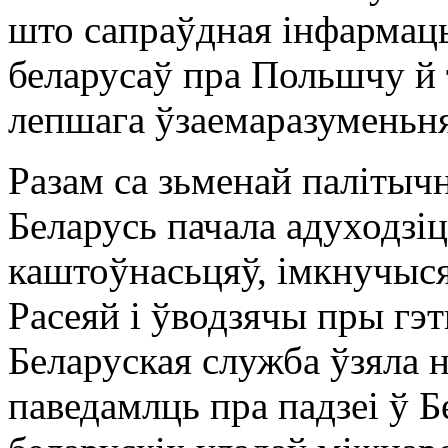
што сaпраўдная інфармацы
беларусаў пра Польшчу й
лепшага ўзаемаразуменьня
Разам са зьменай палітычн
Беларусь пачала адуходзі
каштоўнасьцяў, імкнучыся 
Расеяй і ўводзячы пры г
Беларуская служба ўзяла н
паведамлць пра падзеі ў Б