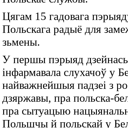
Цягам 15 гадовага пэрыяд
Польскага радыё для заме
зьмены.
У першы пэрыяд дзейнась
інфармавала слухачоў у Б
найважнейшыя падзеі з ро
дзяржавы, пра польска-бе
пра сытуацыю нацыянальн
Польшчы й польскай у Бел