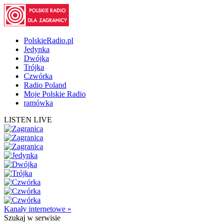
PolskieRadio.pl
Jedynka
Dwójka
Trójka
Czwórka
Radio Poland
Moje Polskie Radio
ramówka
LISTEN LIVE
Kanały internetowe »
Szukaj
w serwisie