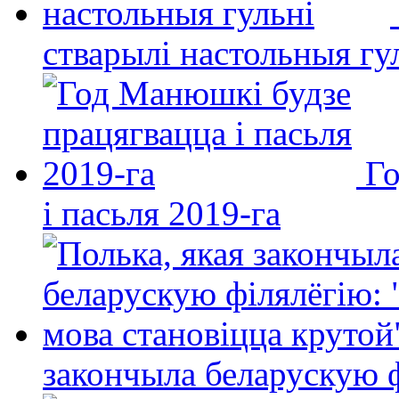
стварылі настольныя гу
Го
і пасьля 2019-га
закончыла беларускую фі