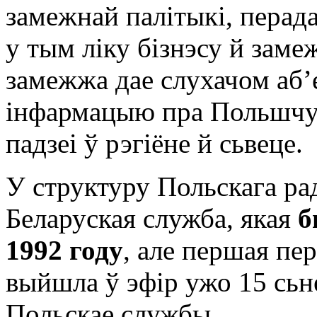
замежнай палітыкі, перада
у тым ліку бізнэсу й зам
замежжа дае слухачом аб
інфармацыю пра Польшчу 
падзеі ў рэгіёне й сьвеце.
У структуру Польскага ра
Беларуская служба, якая
б
1992 году
, але першая пе
выйшла ў эфір ужо 15 сьн
Польскае службы.