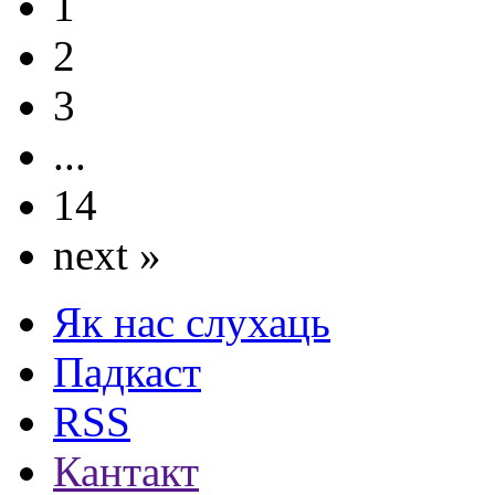
1
2
3
...
14
next »
Як нас слухаць
Падкаст
RSS
Кантакт