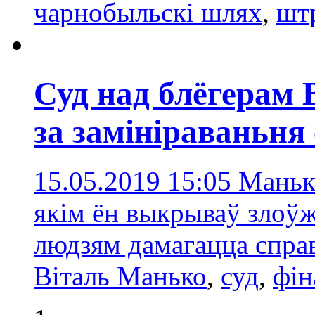
чарнобыльскі шлях
,
шт
Суд над блёгерам 
за замініраваньня 
15.05.2019 15:05
Манько
якім ён выкрываў злоўж
людзям дамагацца справ
Віталь Манько
,
суд
,
фін