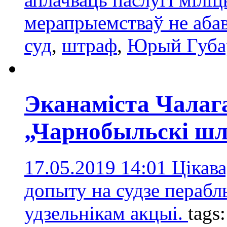
мерапрыемстваў не аба
суд
,
штраф
,
Юрый Губа
Эканаміста Чалага
„Чарнобыльскі шл
17.05.2019 14:01
Цікава
допыту на судзе перабл
удзельнікам акцыі.
tags