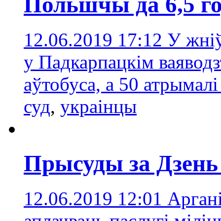
Польшчы да 6,5 г
12.06.2019 17:12
У жніў
у Падкарпацкім ваяводз
аўтобуса, а 50 атрымалі
суд
,
украінцы
Прысуды за Дзень 
12.06.2019 12:01
Аргані
аплачваць паслугі мілі