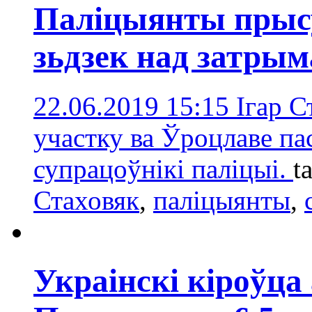
Паліцыянты прыс
зьдзек над затры
22.06.2019 15:15
Ігар С
участку ва Ўроцлаве пас
супрацоўнікі паліцыі.
t
Стаховяк
,
паліцыянты
,
Украінскі кіроўца