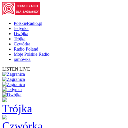
PolskieRadio.pl
Jedynka
Dwójka
Trójka
Czwórka
Radio Poland
Moje Polskie Radio
ramówka
LISTEN LIVE