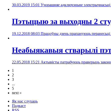
30.03.2019 15:01
Учорашняе адключэньне электрычнасьці 
Пэтыцыю за выходны 2 студ
19.12.2018 08:03
Працоўны дзень прапануюць перанесьці 
Неабыякавыя стварылі пэ
22.05.2018 15:21
Актывісты патрабуюць праверыць законна
1
2
3
...
5
next »
Як нас слухаць
Падкаст
RSS