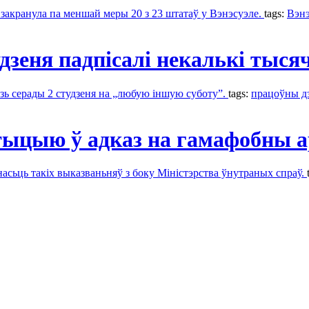
закранула па меншай меры 20 з 23 штатаў у Вэнэсуэле.
tags:
Вэнэ
зеня падпісалі некалькі тыся
зь серады 2 студзеня на „любую іншую суботу”.
tags:
працоўны д
тыцыю ў адказ на гамафобны
сьць такіх выказваньняў з боку Міністэрства ўнутраных спраў.