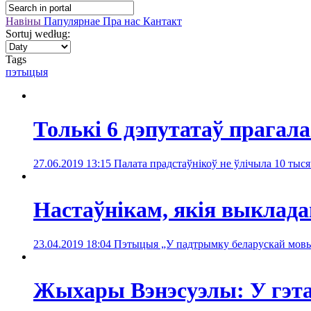
Навіны
Папулярнае
Пра нас
Кантакт
Sortuj według:
Tags
пэтыцыя
Толькі 6 дэпутатаў прагал
27.06.2019 13:15
Палата прадстаўнікоў не ўлічыла 10 тыся
Настаўнікам, якія выклада
23.04.2019 18:04
Пэтыцыя „У падтрымку беларускай мовы”
Жыхары Вэнэсуэлы: У гэта