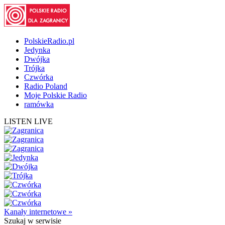
PolskieRadio.pl
Jedynka
Dwójka
Trójka
Czwórka
Radio Poland
Moje Polskie Radio
ramówka
LISTEN LIVE
Kanały internetowe »
Szukaj
w serwisie