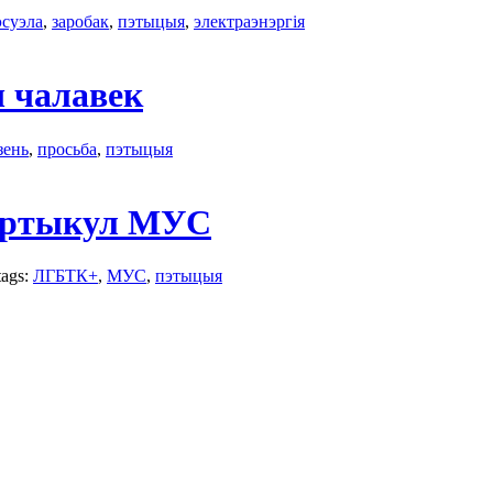
суэла
,
заробак
,
пэтыцыя
,
электраэнэргія
ч чалавек
зень
,
просьба
,
пэтыцыя
 артыкул МУС
tags:
ЛГБТК+
,
МУС
,
пэтыцыя