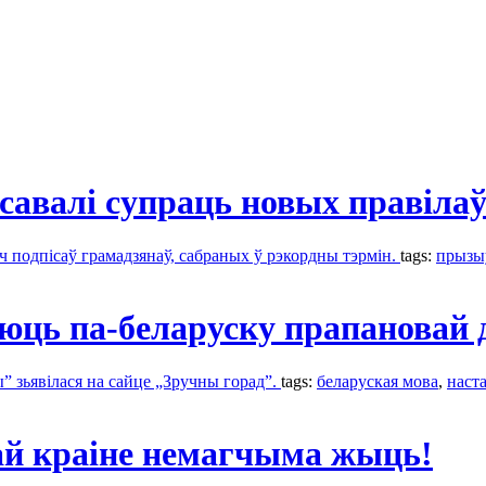
асавалі супраць новых правіла
ч подпісаў грамадзянаў, сабраных ў рэкордны тэрмін.
tags:
прызы
юць па-беларуску прапановай 
 зьявілася на сайце „Зручны горад”.
tags:
беларуская мова
,
наста
й краіне немагчыма жыць!