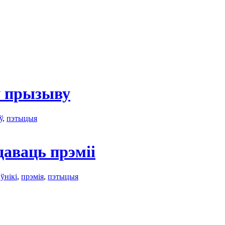
ў прызыву
ў
,
пэтыцыя
даваць прэміі
ўнікі
,
прэмія
,
пэтыцыя