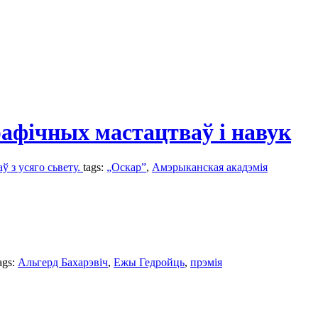
афічных мастацтваў і навук
ў з усяго сьвету.
tags:
„Оскар”
,
Амэрыканская акадэмія
ags:
Альгерд Бахарэвіч
,
Ежы Гедройць
,
прэмія