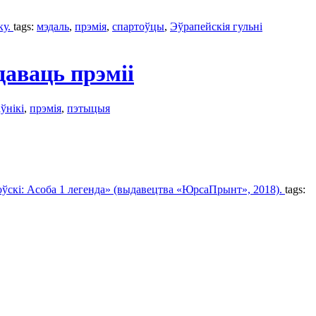
ку.
tags:
мэдаль
,
прэмія
,
спартоўцы
,
Эўрапейскія гульні
даваць прэміі
ўнікі
,
прэмія
,
пэтыцыя
оўскі: Асоба 1 легенда» (выдавецтва «ЮрсаПрынт», 2018).
tags: