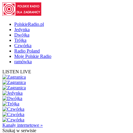
PolskieRadio.pl
Jedynka
Dwójka
Trójka
Czwórka
Radio Poland
Moje Polskie Radio
ramówka
LISTEN LIVE
Kanały internetowe »
Szukaj
w serwisie