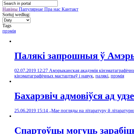
Навіны
Папулярнае
Пра нас
Кантакт
Sortuj według:
Tags
прэмія
Палякі запрошныя ў Амэры
02.07.2019 12:27
Амэрыканская акадэмія кінэматаграфічных
кінэматаграфічных мастацтваў і навук
,
палякі
,
прэмія
Бахарэвіч адмовіўся ад удз
25.06.2019 15:14
„Мае погляды на літаратуру й літаратур
Спартоўцы могуць зарабіць