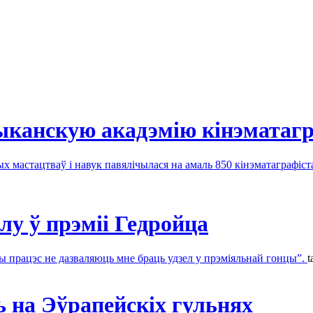
канскую акадэмію кінэматагр
 мастацтваў і навук павялічылася на амаль 850 кінэматаграфіста
елу ў прэміі Гедройца
ны працэс не дазваляюць мне браць удзел у прэміяльнай гонцы”.
t
 на Эўрапейскіх гульнях