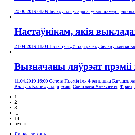
20.06.2019 08:09
Беларускія ўлады агучылі памер грашова
Настаўнікам, якія выклада
23.04.2019 18:04
Пэтыцыя „У падтрымку беларускай мовы”
Вызначаны ляўрэат прэміі
11.04.2019 16:00
Сёлета Прэмія імя Францішка Багушэвіча
Кастусь Каліноўскі
,
прэмія
,
Сьвятлана Алексіевіч
,
Франці
1
2
3
...
14
next »
Як нас слухаць