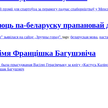
й прэміі для спартоўца за перамогу падчас спаборніцтваў у Менс
юць па-беларуску прапановай 
 зьявілася на сайце „Зручны горад”.
tags:
беларуская мова
,
наста
 імя Францішка Багушэвіча
 была прысуджаная Васілю Герасімчыку за кнігу «Кастусь Калін
шак Багушэвіч