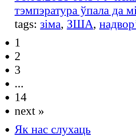
тэмпэратура ўпала да мі
tags:
зіма
,
ЗША
,
надвор
1
2
3
...
14
next »
Як нас слухаць