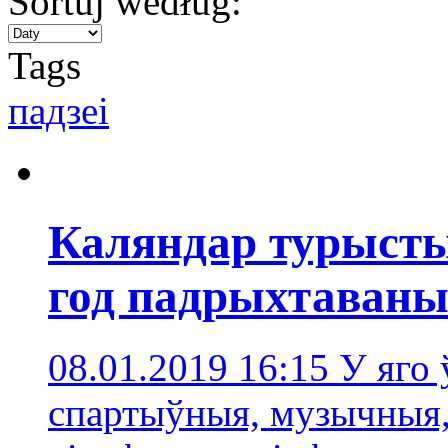
Sortuj według:
Tags
падзеі
Каляндар турысты
год падрыхтаваны 
08.01.2019 16:15
У яго 
спартыўныя, музычныя,