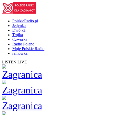
PolskieRadio.pl
Jedynka
Dwójka
Trójka
Czwórka
Radio Poland
Moje Polskie Radio
ramówka
LISTEN LIVE