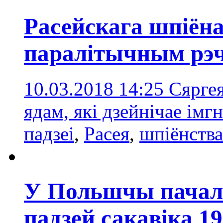
Расейскага шпіёна
паралітычным рэ
10.03.2018 14:25
Сярге
ядам, які дзейнічае імг
падзеі
,
Расея
,
шпіёнства
У Польшчы пачалі
падзей сакавіка 19