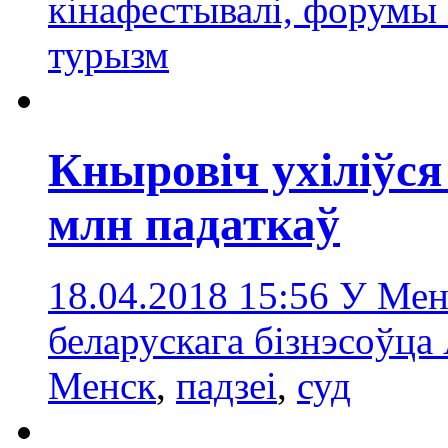
кінафестывалі, форумы і
турызм
Кныровіч ухіліўся
млн падаткаў
18.04.2018 15:56
У Менс
беларускага бізнэсоўца
Менск
,
падзеі
,
суд