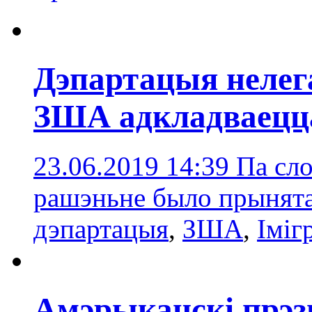
Дэпартацыя нелег
ЗША адкладваецца
23.06.2019 14:39
Па сло
рашэньне было прынята
дэпартацыя
,
ЗША
,
Іміг
Амэрыканскі прэз