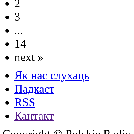
2
3
...
14
next »
Як нас слухаць
Падкаст
RSS
Кантакт
Copyright © Polskie Radio