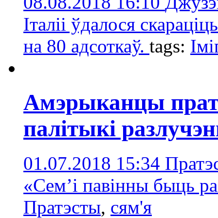
08.08.2018 16:10
Джузэ
Італіі ўдалося скараціц
на 80 адсоткаў.
tags:
Імі
Амэрыканцы прат
палітыкі разлучэн
01.07.2018 15:34
Пратэ
«Сем’і павінны быць р
Пратэсты
,
сям'я