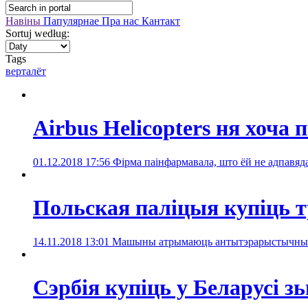
Навіны
Папулярнае
Пра нас
Кантакт
Sortuj według:
Tags
верталёт
Airbus Helicopters ня хоч
01.12.2018 17:56
Фірма паінфармавала, што ёй не адпавяд
Польская паліцыя купіць т
14.11.2018 13:01
Машыны атрымаюць антытэрарыстычныя 
Сэрбія купіць у Беларусі з