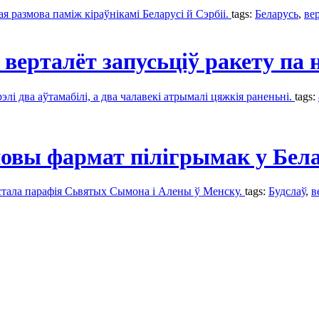
я размова паміж кіраўнікамі Беларусі й Сэрбіі.
tags:
Беларусь
,
ве
верталёт запусьціў ракету па 
лі два аўтамабілі, а два чалавекі атрымалі цяжкія раненьні.
tags:
 новы фармат пілігрымак у Бела
 стала парафія Сьвятых Сымона і Алены ў Менску.
tags:
Будслаў
,
в