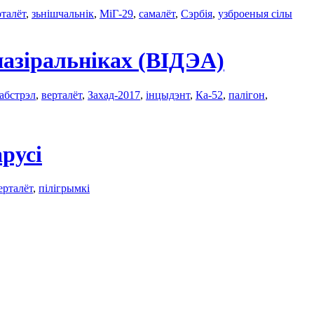
рталёт
,
зьнішчальнік
,
МіГ-29
,
самалёт
,
Сэрбія
,
узброеныя сілы
назіральніках (ВІДЭА)
абстрэл
,
верталёт
,
Захад-2017
,
інцыдэнт
,
Ка-52
,
палігон
,
русі
ерталёт
,
пілігрымкі