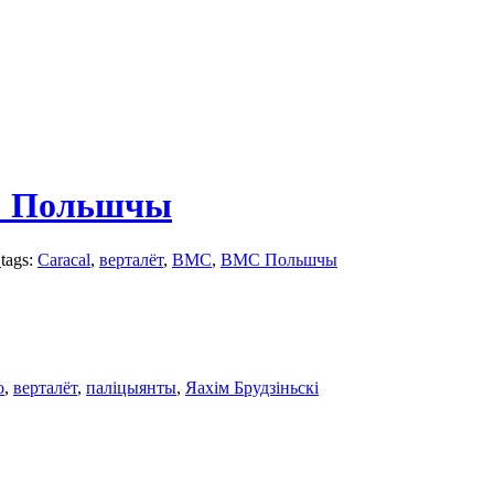
МС Польшчы
.
tags:
Caracal
,
верталёт
,
ВМС
,
ВМС Польшчы
o
,
верталёт
,
паліцыянты
,
Яахім Брудзіньскі