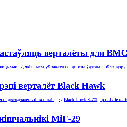
а пастаўляць верталёты для В
аюць умовы, якія высунуў заказчык адносна ўдзельнікаў тэндэру
рэці верталёт Black Hawk
падразьдзяленьні паліцыі.
tags:
Black Hawk S-70i
,
hp polskie radi
ьнішчальнікі МіГ-29