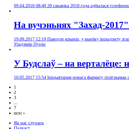
09.04.2018 08:49
28 сакавіка 2018 года адбылася тэлефонна
На вучэньнях "Захад-2017" 
19.09.2017 12:19
Паводле крыніц, у выніку інцыдэнту згарэ
Уладзімір Пуцін
У Будслаў – на верталёце:
10.05.2017 15:54
Ініцыятарам новага фармату пілігрымак
1
2
3
...
7
next »
Як нас слухаць
Падкаст