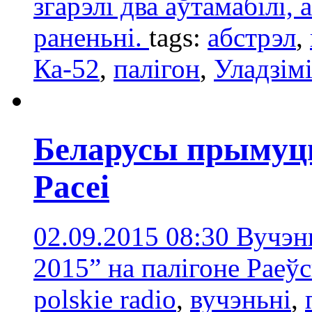
згарэлі два аўтамабілі, 
раненьні.
tags:
абстрэл
,
Ка-52
,
палігон
,
Уладзім
Беларусы прымуць
Расеі
02.09.2015 08:30
Вучэнь
2015” на палігоне Раеў
polskie radio
,
вучэньні
,