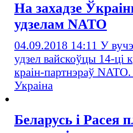
На захадзе Ўкраін
удзелам NATO
04.09.2018 14:11
У вуч
удзел вайскоўцы 14-ці к
краін-партнэраў NATO
Украінa
Беларусь і Расея