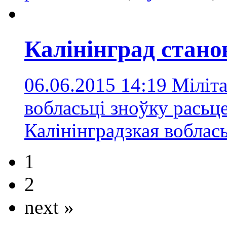
Калінінград стано
06.06.2015 14:19
Міліта
вобласьці зноўку расьц
Калінінградзкая воблас
1
2
next »