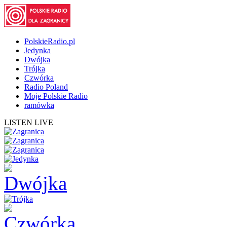
PolskieRadio.pl
Jedynka
Dwójka
Trójka
Czwórka
Radio Poland
Moje Polskie Radio
ramówka
LISTEN LIVE