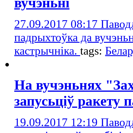
вучэньні
27.09.2017 08:17
Павод
падрыхтоўка да вучэньн
кастрычніка.
tags:
Белар
На вучэньнях "Зах
запусьціў ракету 
19.09.2017 12:19
Паводл