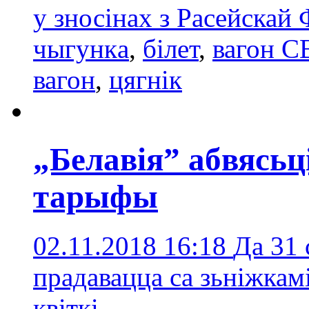
у зносінах з Расейскай
чыгункa
,
білет
,
вагон С
вагон
,
цягнік
„Белавія” абвясь
тарыфы
02.11.2018 16:18
Да 31 
прадавацца са зьніжкам
квіткі