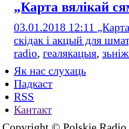
„Карта вялікай ся
03.01.2018 12:11
„Карта
скідак і акцый для шма
radio
,
геалякацыя
,
зьніж
Як нас слухаць
Падкаст
RSS
Кантакт
Copyright © Polskie Radio