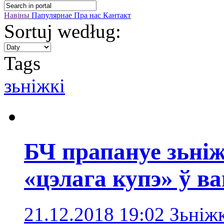
Навіны
Папулярнае
Пра нас
Кантакт
Sortuj według:
Tags
зьніжкі
БЧ прапануе зьні
«цэлага купэ» ў в
21.12.2018 19:02
Зьніжк