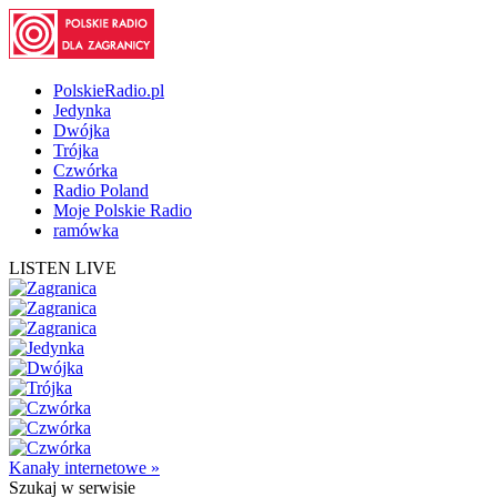
PolskieRadio.pl
Jedynka
Dwójka
Trójka
Czwórka
Radio Poland
Moje Polskie Radio
ramówka
LISTEN LIVE
Kanały internetowe »
Szukaj
w serwisie