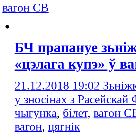
вагон СВ
БЧ прапануе зьні
«цэлага купэ» ў в
21.12.2018 19:02
Зьніжк
у зносінах з Расейскай
чыгункa
,
білет
,
вагон С
вагон
,
цягнік