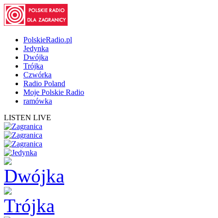
PolskieRadio.pl
Jedynka
Dwójka
Trójka
Czwórka
Radio Poland
Moje Polskie Radio
ramówka
LISTEN LIVE