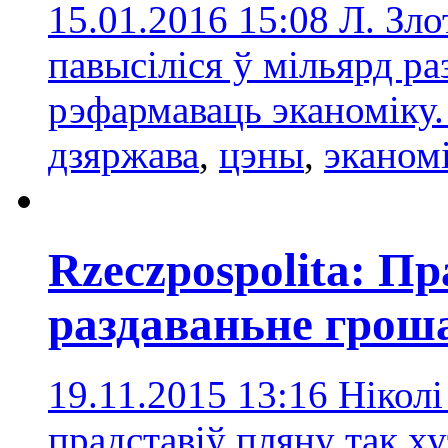
15.01.2016 15:08
Л. Зло
павысіліся ў мільярд р
рэфармаваць эканоміку
дзяржава
,
цэны
,
эканом
Rzeczpospolita: П
раздаваньне грош
19.11.2015 13:16
Ніколі
прадставіў пляну так ху