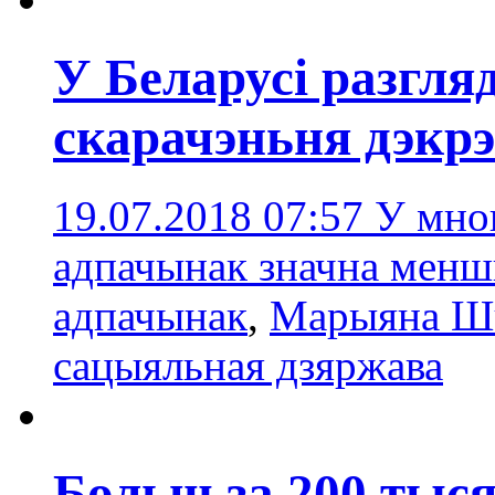
У Беларусі разгл
скарачэньня дэкр
19.07.2018 07:57
У мно
адпачынак значна менш
адпачынак
,
Марыяна Ш
сацыяльная дзяржава
Больш за 200 тыс