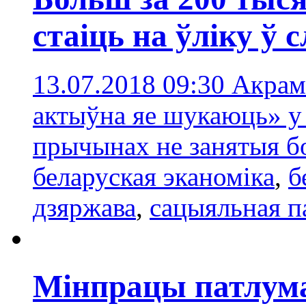
стаіць на ўліку ў 
13.07.2018 09:30
Акрамя
актыўна яе шукаюць» у
прычынах не занятыя б
беларуская эканоміка
,
б
дзяржава
,
сацыяльная п
Мінпрацы патлума