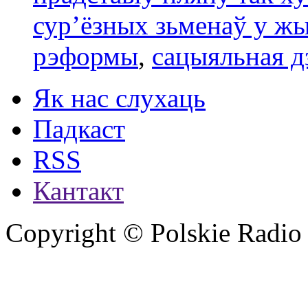
сур’ёзных зьменаў у ж
рэформы
,
сацыяльная д
Як нас слухаць
Падкаст
RSS
Кантакт
Copyright © Polskie Radio