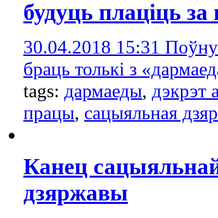
будуць плаціць за
30.04.2018 15:31
Поўну
браць толькі з «дармаед
tags:
дармаеды
,
дэкрэт 
працы
,
сацыяльная дзя
Канец сацыяльнай
дзяржавы