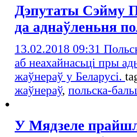
Дэпутаты Сэйму 
да аднаўленьня по
13.02.2018 09:31
Польск
аб неахайнасьці пры ад
жаўнераў у Беларусі.
ta
жаўнераў
,
польска-баль
У Мядзеле прайшл