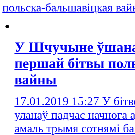
польска-бальшавіцкая вай
У Шчучыне ўшана
першай бітвы пол
вайны
17.01.2019 15:27
У бітв
уланаў падчас начнога 
амаль трымя сотнямі б