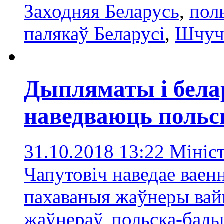
Заходняя Беларусь
,
пол
палякаў Беларусі
,
Шчуч
Дыпляматы і белар
наведваюць польск
31.10.2018 13:22
Мініс
Чапутовіч наведае ваенн
пахаваныя жаўнеры вай
жаўнераў
,
польска-баль