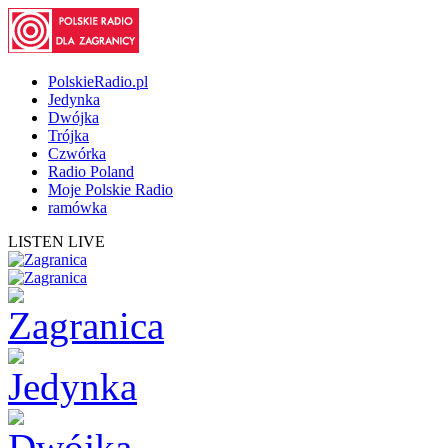
PolskieRadio.pl
Jedynka
Dwójka
Trójka
Czwórka
Radio Poland
Moje Polskie Radio
ramówka
LISTEN LIVE