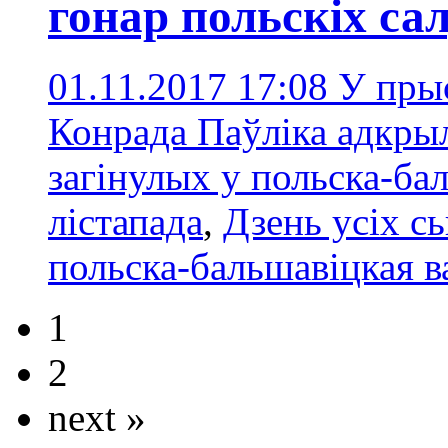
гонар польскіх са
01.11.2017 17:08
У пры
Конрада Паўліка адкрыл
загінулых у польска-ба
лістапада
,
Дзень усіх с
польска-бальшавіцкая в
1
2
next »