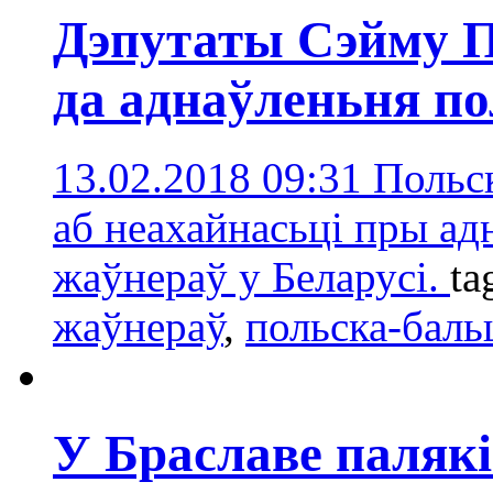
Дэпутаты Сэйму 
да аднаўленьня по
13.02.2018 09:31
Польск
аб неахайнасьці пры ад
жаўнераў у Беларусі.
ta
жаўнераў
,
польска-баль
У Браславе паляк