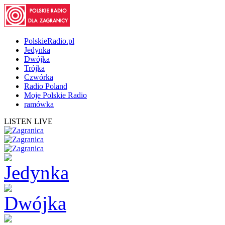
PolskieRadio.pl
Jedynka
Dwójka
Trójka
Czwórka
Radio Poland
Moje Polskie Radio
ramówka
LISTEN LIVE