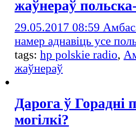
жаўнераў польска
29.05.2017 08:59
Амбас
намер аднавіць усе пол
tags:
hp polskie radio
,
Ам
жаўнераў
Дарога ў Горадні 
могілкі?