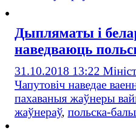
Дыпляматы і белар
наведваюць польск
31.10.2018 13:22
Мініс
Чапутовіч наведае ваенн
пахаваныя жаўнеры вай
жаўнераў
,
польска-баль