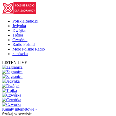
PolskieRadio.pl
Jedynka
Dwójka
Trójka
Czwórka
Radio Poland
Moje Polskie Radio
ramówka
LISTEN LIVE
Kanały internetowe »
Szukaj
w serwisie