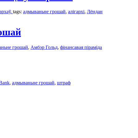
архаў.
tags:
адмываньне грошай
,
алігархі
,
Лёндан
рошай
аньне грошай
,
Амбэр Гольд
,
фінансавая піраміда
 Bank
,
адмываньне грошай
,
штраф