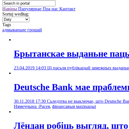
Навіны
Папулярнае
Пра нас
Кантакт
Sortuj według:
Tags
адмываньне грошай
Брытанскае выданьне пац
23.04.2019 14:03
Ці пасьля публікацый замежных выданьн
Deutsche Bank мае прабле
30.11.2018 17:30
Сьледзтва не выключае, што Deutsche Ba
Нямеччына -Расея
,
фінансавыя махінацыі
Лёндан робіць выгляд, што