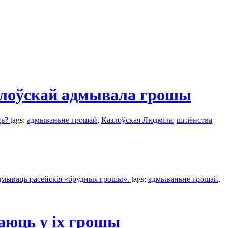
злоўскай адмывала грошы
ць?
tags:
адмываньне грошай
,
Казлоўская Людміла
,
шпіёнства
адмываць расейскія «брудныя грошы».
tags:
адмываньне грошай
,
аюць у іх грошы