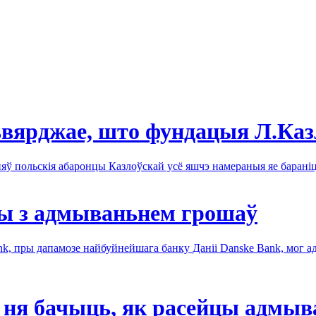
ьвярджае, што фундацыя Л.Ка
яў польскія абаронцы Казлоўскай усё яшчэ намераныя яе барані
мы з адмываньнем грошаў
nk, пры дапамозе найбуйнейшага банку Даніі Danske Bank, мог 
 ня бачыць, як расейцы адмыв