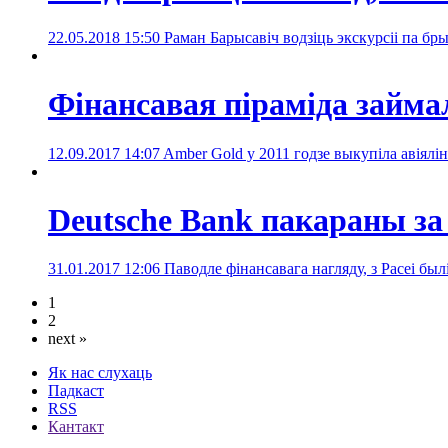
22.05.2018 15:50
Раман Барысавіч водзіць экскурсіі па бр
Фінансавая піраміда займ
12.09.2017 14:07
Amber Gold у 2011 годзе выкупіла авіялін
Deutsche Bank пакараны за
31.01.2017 12:06
Паводле фінансавага нагляду, з Расеі бы
1
2
next »
Як нас слухаць
Падкаст
RSS
Кантакт