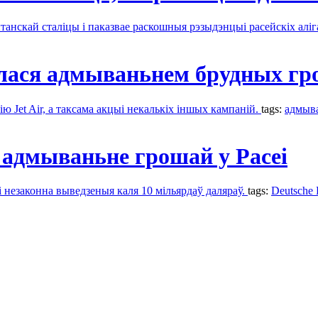
ытанскай сталіцы і паказвае раскошныя рэзыдэнцыі расейскіх аліг
алася адмываньнем брудных г
ію Jet Air, а таксама акцыі некалькіх іншых кампаній.
tags:
адмыв
 адмываньне грошай у Расеі
лі незаконна выведзеныя каля 10 мільярдаў даляраў.
tags:
Deutsche