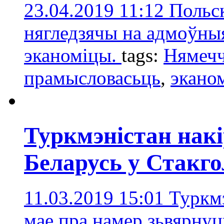
23.04.2019 11:12
Польск
нягледзячы на адмоўны
эканоміцы.
tags:
Нямеч
прамысловасьць
,
экано
Туркмэністан накі
Беларусь у Стакго
11.03.2019 15:01
Туркмэ
мае пра намер зьвярнуц