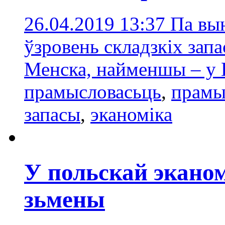
26.04.2019 13:37
Па вы
ўзровень складзкіх зап
Менска, найменшы – у 
прамысловасьць
,
прамы
запасы
,
эканоміка
У польскай экано
зьмены