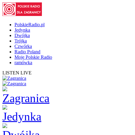
PolskieRadio.pl
Jedynka
Dwójka
Trójka
Czwórka
Radio Poland
Moje Polskie Radio
ramówka
LISTEN LIVE