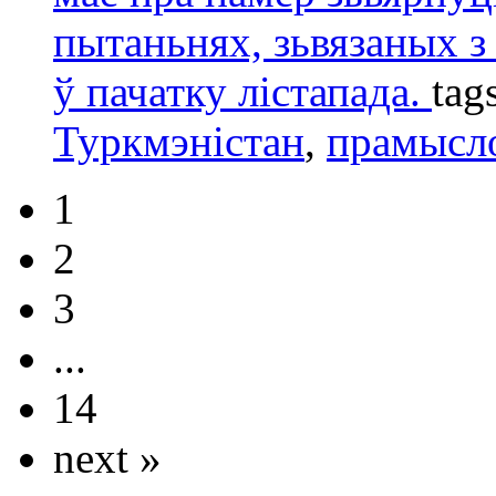
пытаньнях, зьвязаных з
ў пачатку лістапада.
tag
Туркмэністан
,
прамысл
1
2
3
...
14
next »