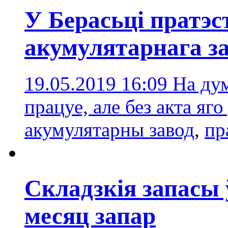
У Берасьці пратэс
акумулятарнага з
19.05.2019 16:09
На дум
працуе, але без акта яг
акумулятарны завод
,
пр
Складзкія запасы 
месяц запар