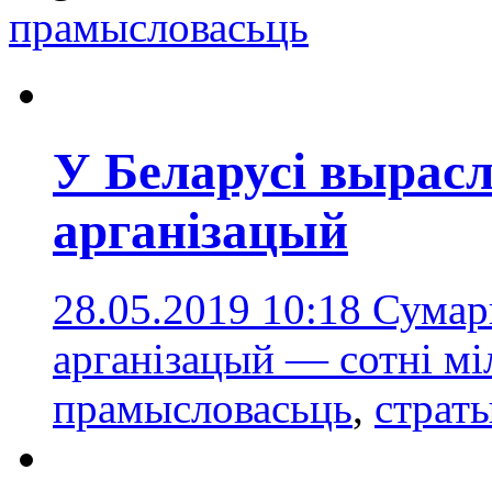
прамысловасьць
У Беларусі вырас
арганізацый
28.05.2019 10:18
Сумар
арганізацый — сотні мі
прамысловасьць
,
страт