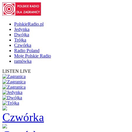
PolskieRadio.pl
Jedynka
Dwójka
Trójka
Czwórka
Radio Poland
Moje Polskie Radio
ramówka
LISTEN LIVE