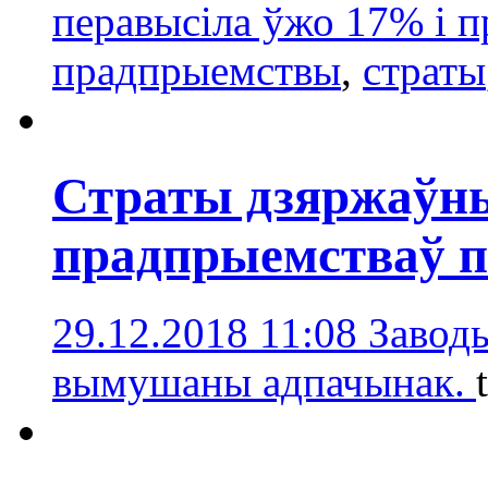
перавысіла ўжо 17% і п
прадпрыемствы
,
страты
Страты дзяржаўны
прадпрыемстваў па
29.12.2018 11:08
Завод
вымушаны адпачынак.