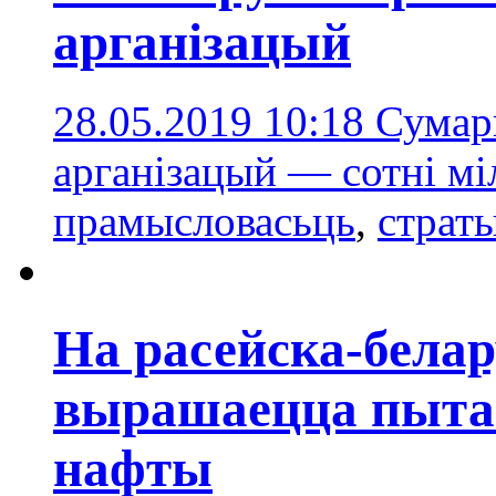
арганізацый
28.05.2019 10:18
Сумар
арганізацый — сотні мі
прамысловасьць
,
страт
На расейска-белар
вырашаецца пытан
нафты