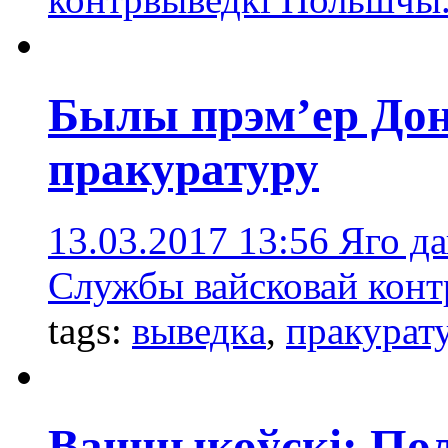
Былы прэм’ер Дон
пракуратуру
13.03.2017 13:56
Яго д
Службы вайсковай конт
tags:
выведкa
,
пракурат
Вашчыкоўскі: Пол