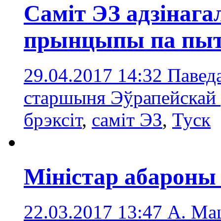
Саміт ЭЗ адзінаг
прынцыпы па пыта
29.04.2017 14:32
Паведа
старшыня Эўрапейскай
брэксіт
,
саміт ЭЗ
,
Туск
Міністар абароны
22.03.2017 13:47
А. Мац