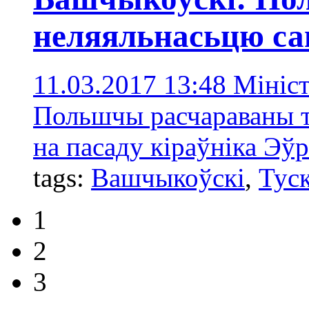
неляяльнасьцю са
11.03.2017 13:48
Мініс
Польшчы расчараваны 
на пасаду кіраўніка Эўр
tags:
Вашчыкоўскі
,
Тус
1
2
3