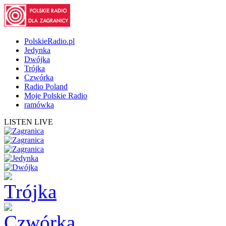
PolskieRadio.pl
Jedynka
Dwójka
Trójka
Czwórka
Radio Poland
Moje Polskie Radio
ramówka
LISTEN LIVE