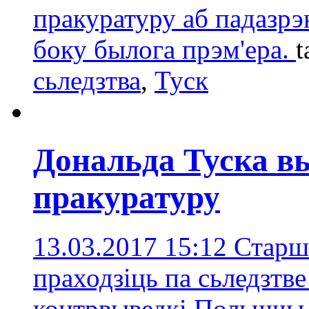
пракуратуру аб падазр
боку былога прэм'ера.
t
сьледзтва
,
Туск
Дональда Туска в
пракуратуру
13.03.2017 15:12
Старш
праходзіць па сьледзтв
контрвыведкі Польшчы