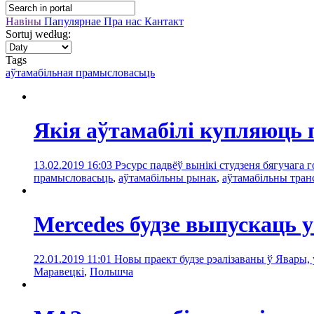
Навіны
Папулярнае
Пра нас
Кантакт
Sortuj według:
Tags
аўтамабільная прамысловасьць
Якія аўтамабілі купляюць 
13.02.2019 16:03
Рэсурс падвёў вынікі студзеня бягучага
прамысловасьць
,
аўтамабільны рынак
,
аўтамабільны тран
Mercedes будзе выпускаць
22.01.2019 11:01
Новы праект будзе рэалізаваны ў Явары, 
Маравецкі
,
Польшчa