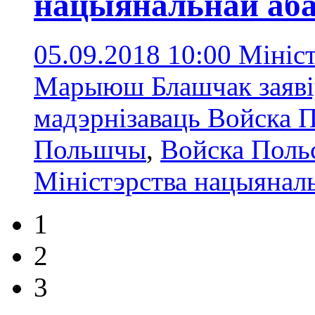
нацыянальнай аб
05.09.2018 10:00
Мініс
Марыюш Блашчак заявіў
мадэрнізаваць Войска 
Польшчы
,
Войска Поль
Міністэрства нацыянал
1
2
3