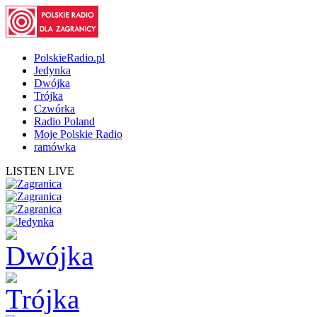
PolskieRadio.pl
Jedynka
Dwójka
Trójka
Czwórka
Radio Poland
Moje Polskie Radio
ramówka
LISTEN LIVE