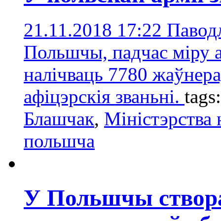
21.11.2018 17:22
Павод
Польшчы, падчас міру а
налічваць 7780 жаўнераў
афіцэрскія званьні.
tags
Блашчак
,
Міністэрства
польшча
У Польшчы створ