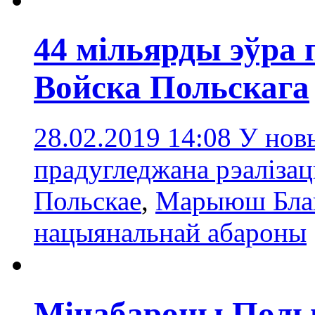
44 мільярды эўра 
Войска Польскага
28.02.2019 14:08
У нов
прадугледжана рэалізац
Польскае
,
Марыюш Бла
нацыянальнай абароны
Мінабароны Поль