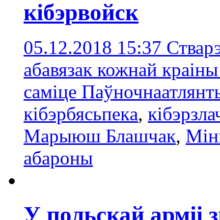
кібэрвойск
05.12.2018 15:37
Стварэ
абавязак кожнай краін
саміце Паўночнаатлянты
кібэрбясьпекa
,
кібэрзл
Марыюш Блашчак
,
Мін
абароны
У польскай арміі з