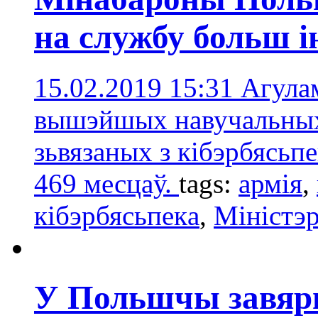
на службу больш 
15.02.2019 15:31
Агулам
вышэйшых навучальных 
зьвязаных з кібэрбясьпе
469 месцаў.
tags:
армія
,
кібэрбясьпекa
,
Міністэ
У Польшчы завяр