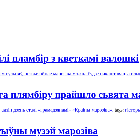
лі пламбір з кветкамі валошкі
м гульняў, незвычайнае марозіва можна будзе пакаштаваць тольк
га плямбіру прайшло сьвята м
 адзін дзень сталі «грамадзянамі» «Краіны марозіва».
tags:
гістор
тыўны музэй марозіва