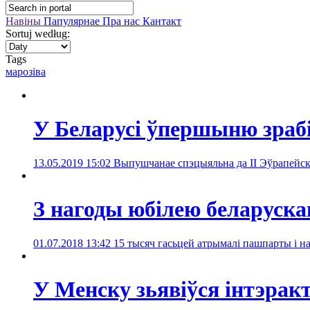
Навіны
Папулярнае
Пра нас
Кантакт
Sortuj według:
Tags
марозіва
У Беларусі ўпершыню зрабі
13.05.2019 15:02
Выпушчанае спэцыяльна да II Эўрапейскі
З нагоды юбілею беларуска
01.07.2018 13:42
15 тысяч гасьцей атрымалі пашпарты і на
У Менску зьявіўся інтэрак