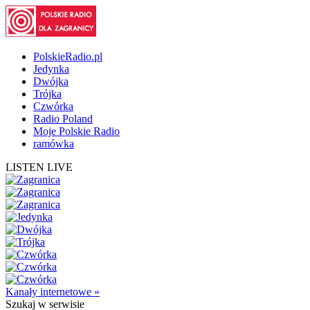
PolskieRadio.pl
Jedynka
Dwójka
Trójka
Czwórka
Radio Poland
Moje Polskie Radio
ramówka
LISTEN LIVE
Kanały internetowe »
Szukaj
w serwisie