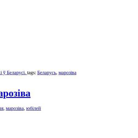
і ў Беларусі.
tags:
Беларусь
,
марозіва
арозіва
ыя
,
марозіва
,
юбілей