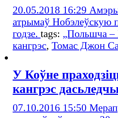
20.05.2018 16:29
Амэры
атрымаў Нобэлеўскую пр
годзе.
tags:
„Польшча – 
кaнгрэс
,
Томас Джон С
У Коўне праходзі
кангрэс дасьледчы
07.10.2016 15:50
Мерап