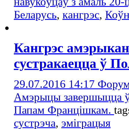
навукоўцаў з амаль 20-
Беларусь
,
кaнгрэс
,
Коўн
Кангрэс амэрыкан
сустракаецца ў П
29.07.2016 14:17
Форум
Амэрыцы завершыцца ў 
Папам Францішкам.
tag
сустрэчa
,
эмiграцыя