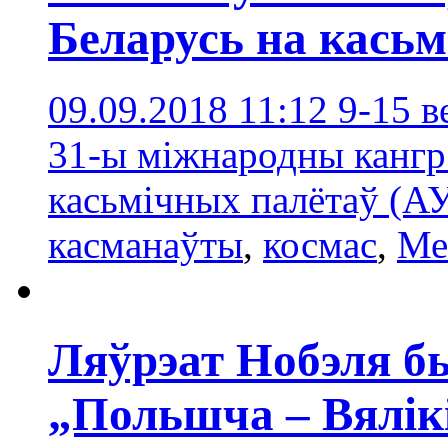
Беларусь на касьм
09.09.2018 11:12
9-15 в
31-ы міжнародны кангр
касьмічных палётаў (А
касманаўты
,
космас
,
Ме
Ляўрэат Нобэля б
„Польшча – Вялік