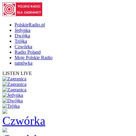
PolskieRadio.pl
Jedynka
Dwójka
Trójka
Czwórka
Radio Poland
Moje Polskie Radio
ramówka
LISTEN LIVE