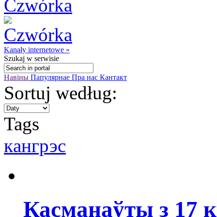
Kanały internetowe »
Szukaj
w serwisie
Навіны
Папулярнае
Пра нас
Кантакт
Sortuj według:
Tags
кaнгрэс
Касманаўты з 17 к