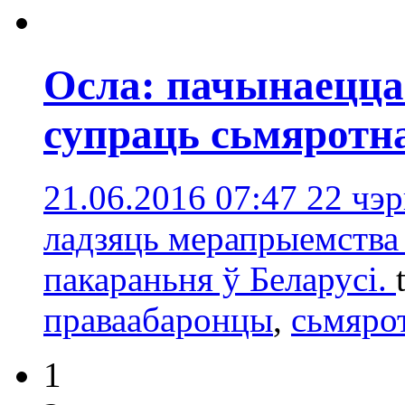
Осла: пачынаецца
супраць сьмяротн
21.06.2016 07:47
22 чэр
ладзяць мерапрыемства 
пакараньня ў Беларусі.
праваабаронцы
,
сьмяро
1