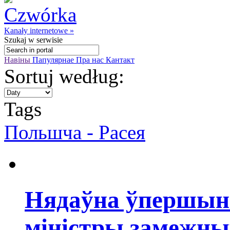
Kanały internetowe »
Szukaj
w serwisie
Навіны
Папулярнае
Пра нас
Кантакт
Sortuj według:
Tags
Польшча - Расея
Нядаўна ўпершыню 
міністры замежны