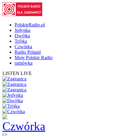
PolskieRadio.pl
Jedynka
Dwójka
Trójka
Czwórka
Radio Poland
Moje Polskie Radio
ramówka
LISTEN LIVE