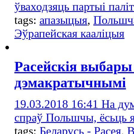
ўваходзяць партыі пал
tags:
апазыцыя
,
Польшча
Эўрапейская кааліцыя
Расейскія выбары
дэмакратычнымі
19.03.2018 16:41
На ду
спраў Польшчы, ёсьць 
tags:
Беларусь - Расея
,
В