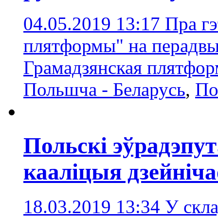
04.05.2019 13:17
Пра гэ
плятформы" на перадвы
Грамадзянская плятфор
Польшча - Беларусь
,
По
Польскі эўрадэпут
кааліцыя дзейніча
18.03.2019 13:34
У скла