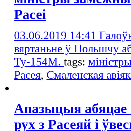
Расеі
03.06.2019 14:41
Галоў
вяртаньне ў Польшчу аб
Ту-154М.
tags:
міністр
Расея
,
Смаленская авія
Апазыцыя абяцае
рух з Расеяй і ўве