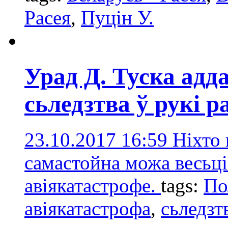
Расея
,
Пуцін У.
Урад Д. Туска адда
сьледзтва ў рукі р
23.10.2017 16:59
Ніхто 
самастойна можа весьці
авіякатастрофе.
tags:
По
авіякатастрофа
,
сьледзт