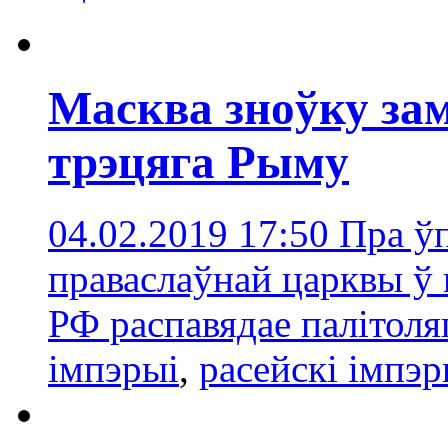
Масква зноўку за
трэцяга Рыму
04.02.2019 17:50
Пра ў
праваслаўнай царквы ў
РФ распавядае палітоля
імпэрыі
,
расейскі імпэ