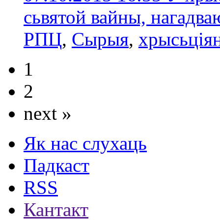
сьвятой вайны, нагадва
РПЦ
,
Сырыя
,
хрысьція
1
2
next »
Як нас слухаць
Падкаст
RSS
Кантакт