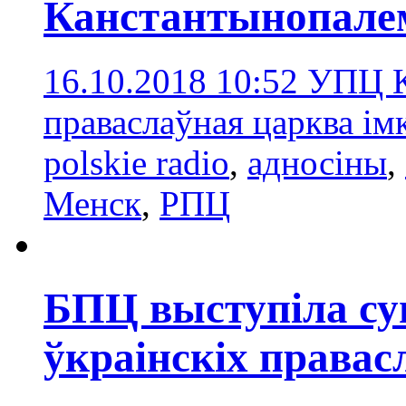
Канстантынопале
16.10.2018 10:52
УПЦ К
праваслаўная царква ім
polskie radio
,
адносіны
,
Менск
,
РПЦ
БПЦ выступіла су
ўкраінскіх права