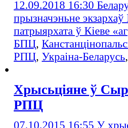
12.09.2018 16:30
Белару
прызначэньне экзархаў 
патрыярхата ў Кіеве «
БПЦ
,
Канстанцінопальс
РПЦ
,
Украіна-Беларусь
Хрысьціяне ў Сыр
РПЦ
07.10.2015 16:55
У хры