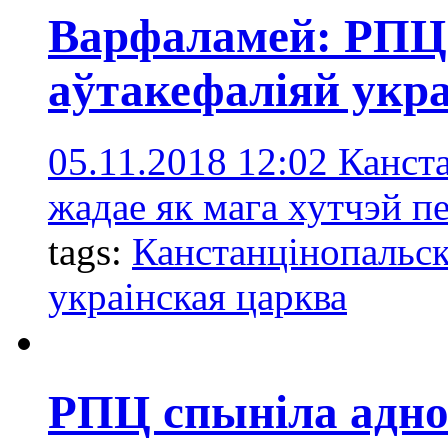
Варфаламей: РПЦ 
аўтакефаліяй укр
05.11.2018 12:02
Канста
жадае як мага хутчэй пе
tags:
Канстанцінопальск
украінская царква
РПЦ спыніла адно