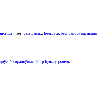
каноміцы.
tags:
база даных
,
Беларусь
,
беспрацоўныя
,
праца
цоўе
,
беспрацоўныя
,
Пётр Буяк
,
узровень