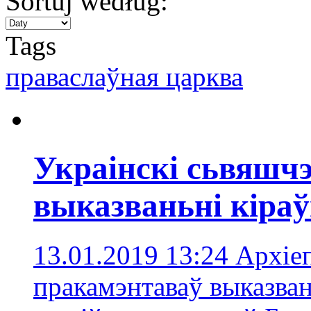
Sortuj według:
Tags
праваслаўная царква
Украінскі сьвяшч
выказваньні кіра
13.01.2019 13:24
Архіеп
пракамэнтаваў выказван