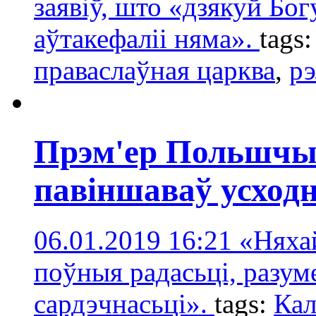
заявіў, што «дзякуй Бог
аўтакефаліі няма».
tags
праваслаўная царква
,
рэ
Прэм'ер Польшчы
павіншаваў усходн
06.01.2019 16:21
«Няхай
поўныя радасьці, разум
сардэчнасьці».
tags:
Ка