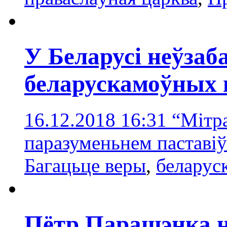
У Беларусі неўзаб
беларускамоўных 
16.12.2018 16:31
“Мітра
паразуменьнем паставі
Багацьце веры
,
беларус
Пётр Парашэнка н