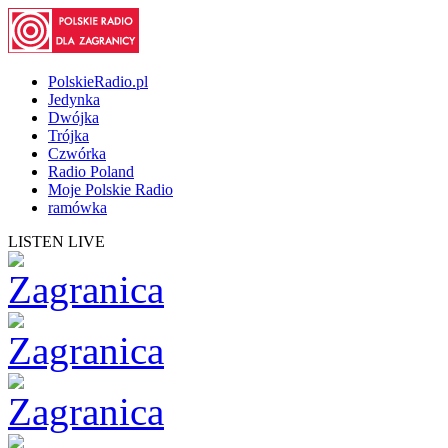
PolskieRadio.pl
Jedynka
Dwójka
Trójka
Czwórka
Radio Poland
Moje Polskie Radio
ramówka
LISTEN LIVE