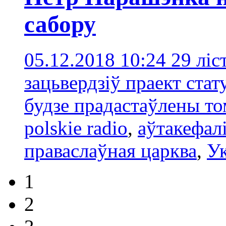
сабору
05.12.2018 10:24
29 ліс
зацьвердзіў праект стат
будзе прадастаўлены то
polskie radio
,
аўтакефал
праваслаўная царква
,
Ук
1
2