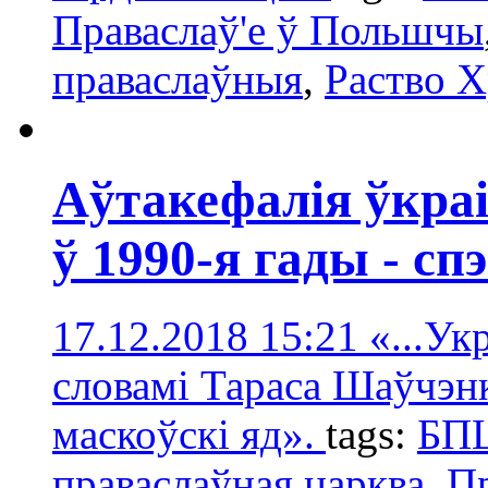
Праваслаў'е ў Польшчы
праваслаўныя
,
Раство 
Аўтакефалія ўкра
ў 1990-я гады - сп
17.12.2018 15:21
«...Ук
словамі Тараса Шаўчэнк
маскоўскі яд».
tags:
БП
праваслаўная царква
,
Пр