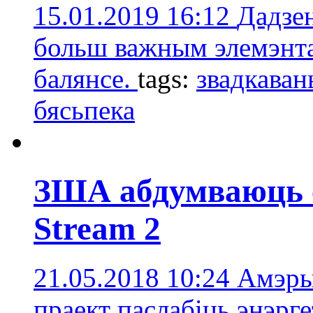
15.01.2019 16:12
Дадзен
больш важным элемэнта
балянсе.
tags:
звадкаван
бясьпека
ЗША абдумваюць с
Stream 2
21.05.2018 10:24
Амэры
праект паслабіць энэрг