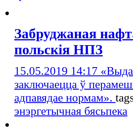
Забруджаная нафта
польскія НПЗ
15.05.2019 14:17
«Выда
заключаецца ў перамешв
адпавядае нормам».
tag
энэргетычная бясьпека