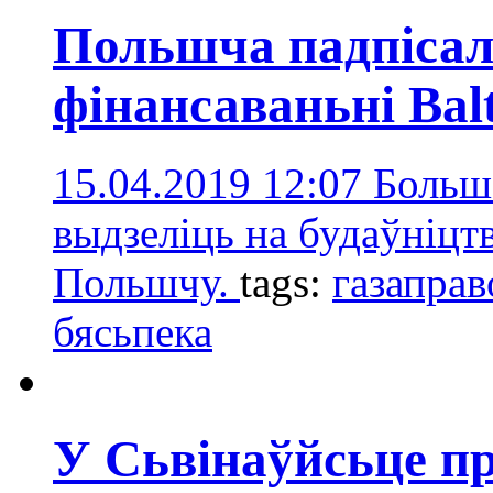
Польшча падпісала
фінансаваньні Balt
15.04.2019 12:07
Больш 
выдзеліць на будаўніцтв
Польшчу.
tags:
газаправ
бясьпека
У Сьвінаўйсьце п