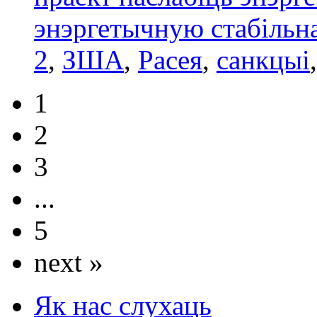
энэргетычную стабільн
2
,
ЗША
,
Расея
,
санкцыі
1
2
3
...
5
next »
Як нас слухаць