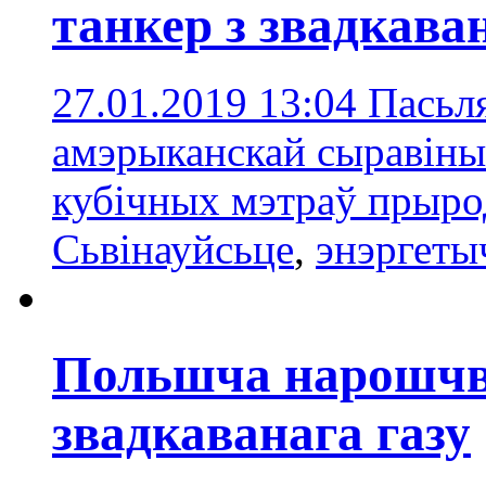
танкер з звадкава
27.01.2019 13:04
Пасьля
амэрыканскай сыравіны
кубічных мэтраў прырод
Сьвінауйсьце
,
энэргеты
Польшча нарошчва
звадкаванага газу