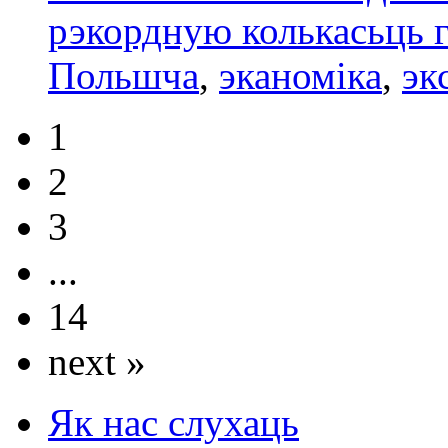
рэкордную колькасьць 
Польшчa
,
эканоміка
,
эк
1
2
3
...
14
next »
Як нас слухаць