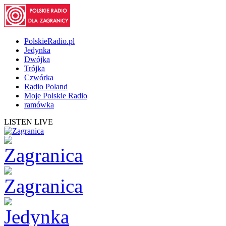
PolskieRadio.pl
Jedynka
Dwójka
Trójka
Czwórka
Radio Poland
Moje Polskie Radio
ramówka
LISTEN LIVE