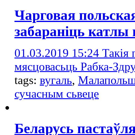
Чарговая польска
забараніць катлы 
01.03.2019 15:24
Такія 
мясцовасьць Рабка-Здру
tags:
вугаль
,
Малапольш
сучасным сьвеце
Беларусь пастаўля