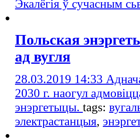
Экалёгія ў сучасным сь
Польская энэргет
ад вугля
28.03.2019 14:33
Аднача
2030 г. наогул адмовіцц
энэргетыцы.
tags:
вугал
электрастанцыя
,
энэрге