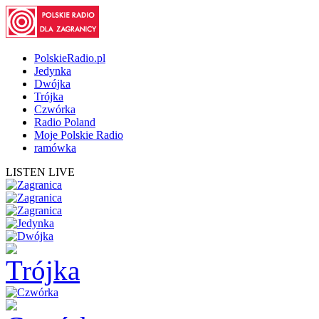
PolskieRadio.pl
Jedynka
Dwójka
Trójka
Czwórka
Radio Poland
Moje Polskie Radio
ramówka
LISTEN LIVE