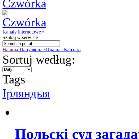
Kanały internetowe »
Szukaj
w serwisie
Навіны
Папулярнае
Пра нас
Кантакт
Sortuj według:
Tags
Ірляндыя
Польскі суд загад