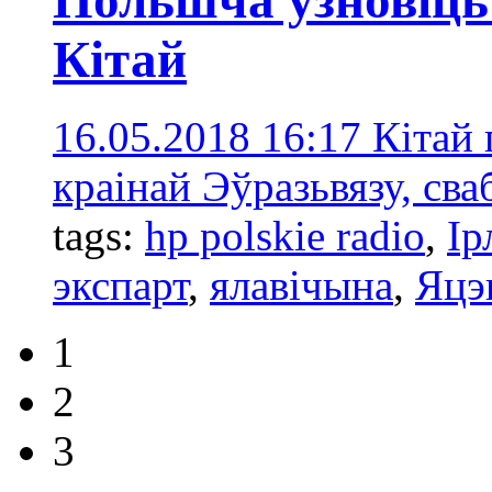
Кітай
16.05.2018 16:17
Кітай
краінай Эўразьвязу, св
tags:
hp polskie radio
,
Ір
экспарт
,
ялавічынa
,
Яцэ
1
2
3