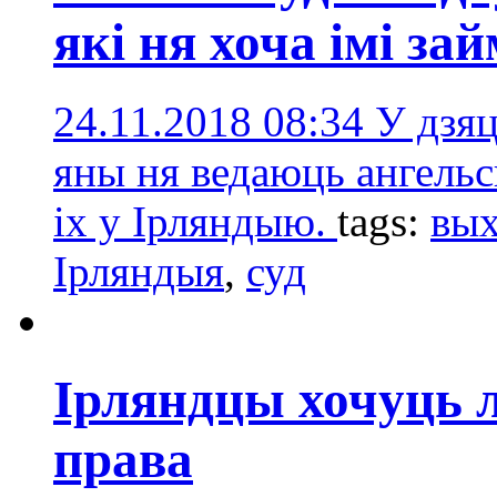
які ня хоча імі за
24.11.2018 08:34
У дзяц
яны ня ведаюць ангельс
іх у Ірляндыю.
tags:
вых
Ірляндыя
,
суд
Ірляндцы хочуць л
права