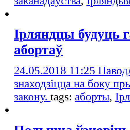
заканадаўства
,
Ірлянды
Ірляндцы будуць г
абортаў
24.05.2018 11:25
Паводл
знаходзіцца на боку пр
закону.
tags:
аборты
,
Ір
Польшча ўзновіць