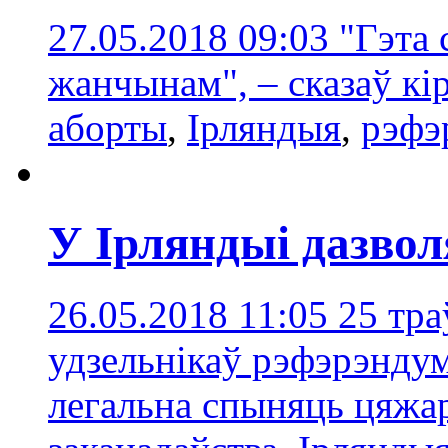
27.05.2018 09:03
"Гэта 
жанчынам", – сказаў кі
аборты
,
Ірляндыя
,
рэфэ
У Ірляндыі дазво
26.05.2018 11:05
25 тра
удзельнікаў рэфэрэнду
легальна спыняць цяжа