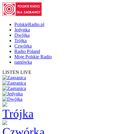
PolskieRadio.pl
Jedynka
Dwójka
Trójka
Czwórka
Radio Poland
Moje Polskie Radio
ramówka
LISTEN LIVE