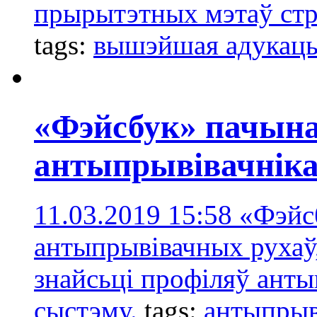
прырытэтных мэтаў стр
tags:
вышэйшая адукац
«Фэйсбук» пачына
антыпрывівачніка
11.03.2019 15:58
«Фэйс
антыпрывівачных рухаў,
знайсьці профіляў ант
сыстэму.
tags:
антыпрыв