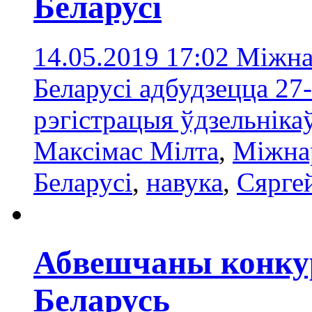
Беларусі
14.05.2019 17:02
Міжна
Беларусі адбудзецца 27-
рэгістрацыя ўдзельніка
Максімас Мілта
,
Міжна
Беларусі
,
навука
,
Сярге
Абвешчаны конкур
Беларусь