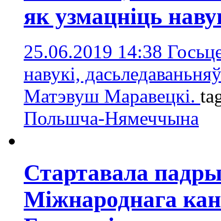
як узмацніць нав
25.06.2019 14:38
Госьц
навукі, дасьледаваньня
Матэвуш Маравецкі.
ta
Польшча-Нямеччына
Стартавала падры
Міжнароднага кан