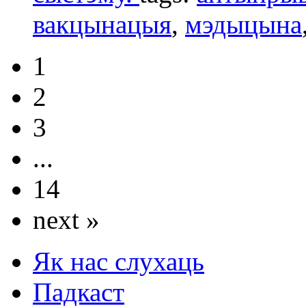
вакцынацыя
,
мэдыцына
1
2
3
...
14
next »
Як нас слухаць
Падкаст