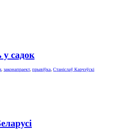
 у садок
я
,
законапраект
,
прывіўкa
,
Станіслаў Карчэўскі
еларусі