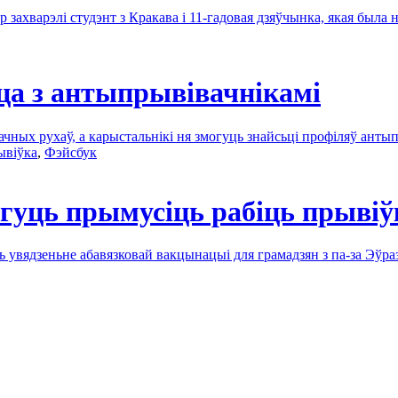
 захварэлі студэнт з Кракава і 11-гадовая дзяўчынка, якая была 
ца з антыпрывівачнікамі
ных рухаў, а карыстальнікі ня змогуць знайсьці профіляў анты
ывіўкa
,
Фэйсбук
уць прымусіць рабіць прывіў
 увядзеньне абавязковай вакцынацыі для грамадзян з па-за Эўра