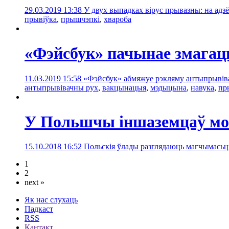
29.03.2019 13:38
У двух выпадках вірус прывазны: на адзёр
прывіўкa
,
прышчэпкі
,
хвароба
«Фэйсбук» пачынае змагац
11.03.2019 15:58
«Фэйсбук» абмяжуе рэкляму антыпрывівач
антыпрывівачны рух
,
вакцынацыя
,
мэдыцына
,
навука
,
пр
У Польшчы іншаземцаў мог
15.10.2018 16:52
Польскія ўлады разглядаюць магчымасьць
1
2
next »
Як нас слухаць
Падкаст
RSS
Кантакт