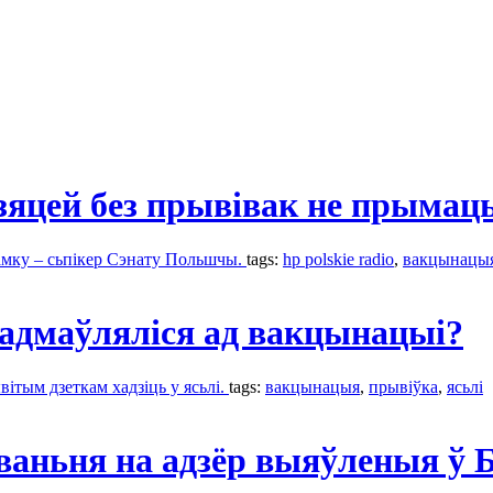
яцей без прывівак не прымаць
амку – сьпікер Сэнату Польшчы.
tags:
hp polskie radio
,
вакцынацы
е адмаўляліся ад вакцынацыі?
тым дзеткам хадзіць у ясьлі.
tags:
вакцынацыя
,
прывіўкa
,
ясьлі
аньня на адзёр выяўленыя ў Б