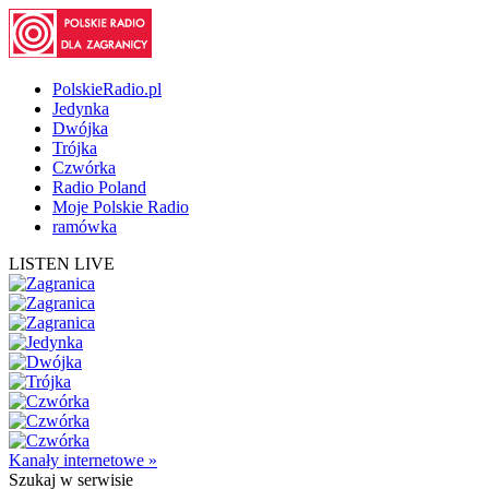
PolskieRadio.pl
Jedynka
Dwójka
Trójka
Czwórka
Radio Poland
Moje Polskie Radio
ramówka
LISTEN LIVE
Kanały internetowe »
Szukaj
w serwisie