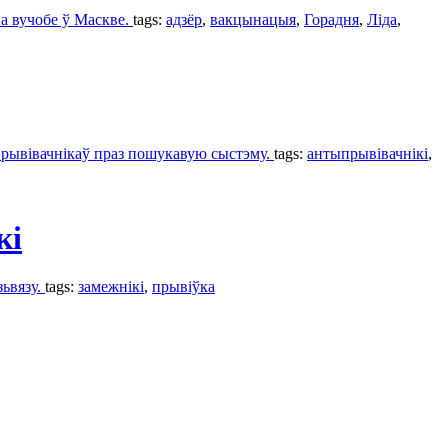
на вучобе ў Маскве.
tags:
адзёр
,
вакцынацыя
,
Горадня
,
Ліда
,
прывівачнікаў праз пошукавую сыстэму.
tags:
антыпрывівачнікі
,
кі
зьвязу.
tags:
замежнікі
,
прывіўкa