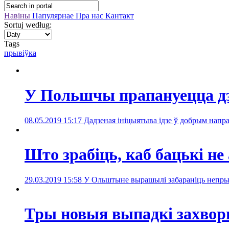
Навіны
Папулярнае
Пра нас
Кантакт
Sortuj według:
Tags
прывіўкa
У Польшчы прапануецца дз
08.05.2019 15:17
Дадзеная ініцыятыва ідзе ў добрым напр
Што зрабіць, каб бацькі н
29.03.2019 15:58
У Ольштыне вырашылі забараніць непрыві
Тры новыя выпадкі захворв