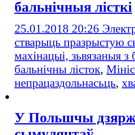
бальнічныя лісткі
25.01.2018 20:26
Электр
стварыць празрыстую с
махінацыі, зьвязаныя з
бальнічны лісток
,
Мініс
непрацаздольнасьць
,
хв
У Польшчы дзяржа
сымулянтаў