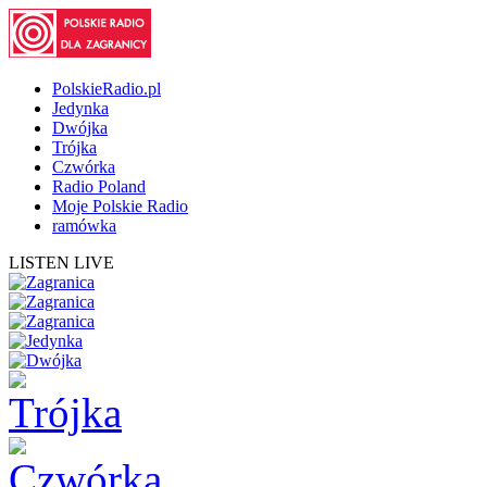
PolskieRadio.pl
Jedynka
Dwójka
Trójka
Czwórka
Radio Poland
Moje Polskie Radio
ramówka
LISTEN LIVE