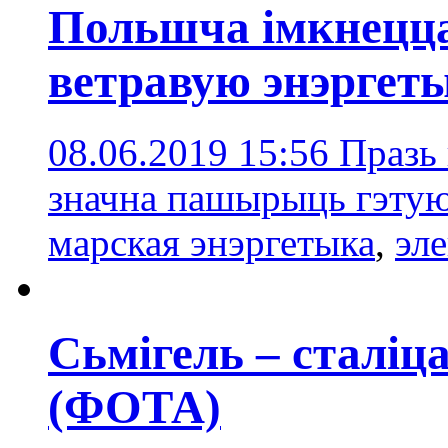
Польшча імкнецца
ветравую энэргет
08.06.2019 15:56
Празь
значна пашырыць гэтую 
марская энэргетыка
,
эле
Сьмігель – сталі
(ФОТА)