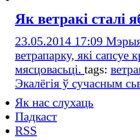
Як ветракі сталі 
23.05.2014 17:09
Мэрыя
ветрапарку, які сапсуе 
мясцовасьці.
tags:
ветра
Экалёгія ў сучасным сь
Як нас слухаць
Падкаст
RSS