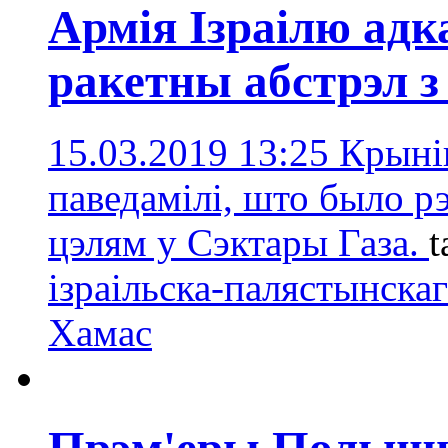
Армія Ізраілю адк
ракетны абстрэл з
15.03.2019 13:25
Крыніц
паведамілі, што было рэ
цэлям у Сэктары Газа.
t
ізраільска-палястынскаг
Хамас