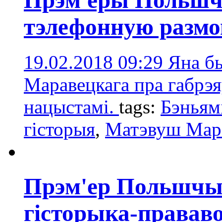
Прэм'еры Польшчы
тэлефонную размо
19.02.2018 09:29
Яна бы
Маравецкага пра габрэяў
нацыстамі.
tags:
Бэньям
гісторыя
,
Матэвуш Мар
Прэм'ер Польшчы 
гісторыка-прававо