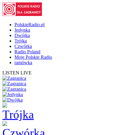
PolskieRadio.pl
Jedynka
Dwójka
Trójka
Czwórka
Radio Poland
Moje Polskie Radio
ramówka
LISTEN LIVE