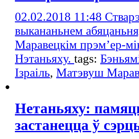
02.02.2018 11:48
Ствар
выкананьнем абяцаньня
Маравецкім прэмʼер-мін
Нэтаньяху.
tags:
Бэньям
Ізраіль
,
Матэвуш Марав
Нетаньяху: памяц
застанецца ў сэрц