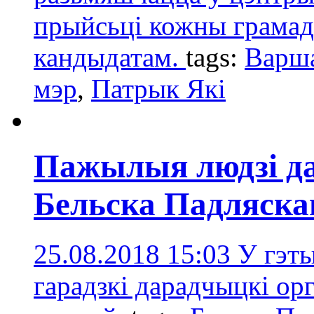
прыйсьці кожны грамадз
кандыдатам.
tags:
Варш
мэр
,
Патрык Які
Пажылыя людзі д
Бельска Падляска
25.08.2018 15:03
У гэт
гарадзкі дарадчыцкі ор