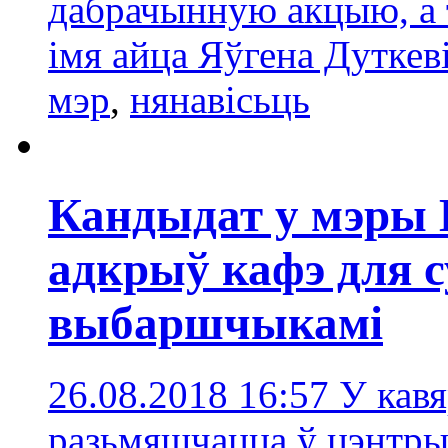
дабрачынную акцыю, а 
імя айца Яўгена Дуткев
мэр
,
нянавісьць
Кандыдат у мэры
адкрыў кафэ для с
выбаршчыкамі
26.08.2018 16:57
У кавя
разьмяшчацца ў цэнтры