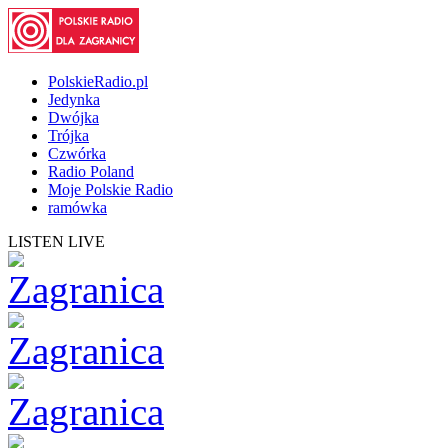
PolskieRadio.pl
Jedynka
Dwójka
Trójka
Czwórka
Radio Poland
Moje Polskie Radio
ramówka
LISTEN LIVE