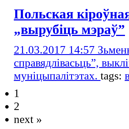
Польская кіроўн
„вырубіць мэраў”
21.03.2017 14:57
Зьмены
справядлівасьць”, выкл
муніцыпалітэтах.
tags:
1
2
next »