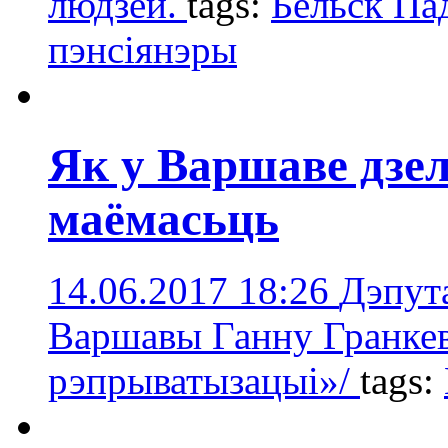
людзей.
tags:
Бельск Па
пэнсіянэры
Як у Варшаве дзе
маёмасьць
14.06.2017 18:26
Дэпут
Варшавы Ганну Гранкев
рэпрыватызацыі»/
tags: