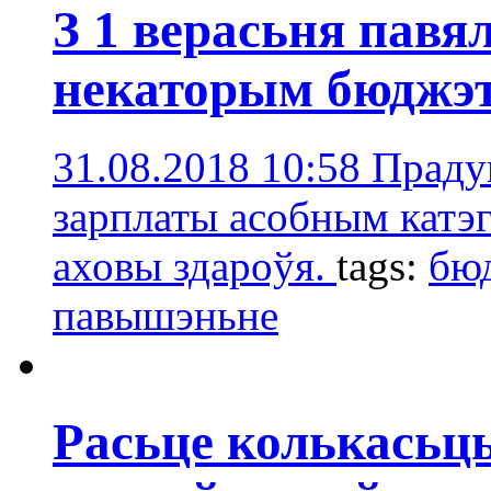
З 1 верасьня павя
некаторым бюджэ
31.08.2018 10:58
Праду
зарплаты асобным катэг
аховы здароўя.
tags:
бюд
павышэньне
Расьце колькасьць