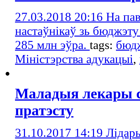
27.03.2018 20:16
На па
настаўнікаў зь бюджэту
285 млн эўра.
tags:
бюд
Міністэрства адукацыі
,
Маладыя лекары с
пратэсту
31.10.2017 14:19
Лідары