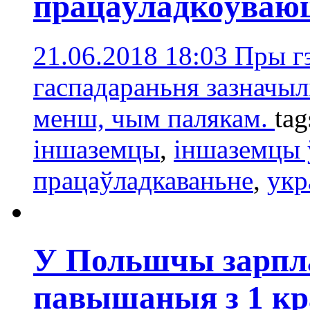
працаўладкоўваюц
21.06.2018 18:03
Пры г
гаспадараньня зазначыл
менш, чым палякам.
tag
іншаземцы
,
іншаземцы
працаўладкаваньне
,
укр
У Польшчы зарпла
павышаныя з 1 кр