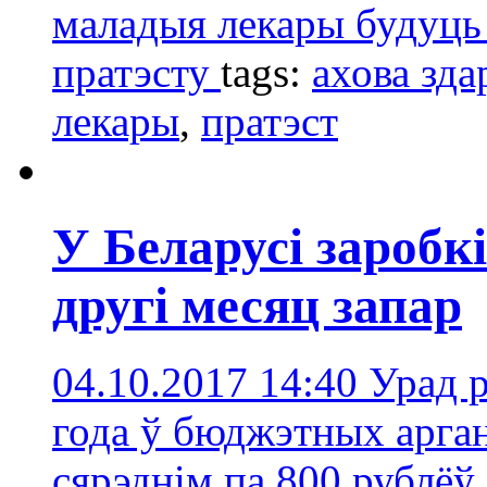
маладыя лекары будуць
пратэсту
tags:
ахова зда
лекары
,
пратэст
У Беларусі заробк
другі месяц запар
04.10.2017 14:40
Урад р
года ў бюджэтных арган
сярэднім па 800 рублёў