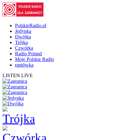
PolskieRadio.pl
Jedynka
Dwójka
Trójka
Czwórka
Radio Poland
Moje Polskie Radio
ramówka
LISTEN LIVE