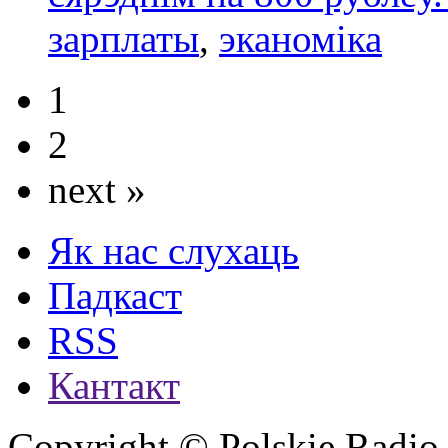
зарплаты
,
эканоміка
1
2
next »
Як нас слухаць
Падкаст
RSS
Кантакт
Copyright © Polskie Radio