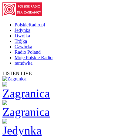
PolskieRadio.pl
Jedynka
Dwójka
Trójka
Czwórka
Radio Poland
Moje Polskie Radio
ramówka
LISTEN LIVE