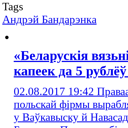
Tags
Андрэй Бандарэнкa
«Беларускія вязьн
капеек да 5 рублёў
02.08.2017 19:42
Права
польскай фірмы вырабля
у Ваўкавыску й Наваса