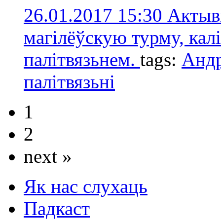
26.01.2017 15:30
Актыв
магілёўскую турму, калі
палітвязьнем.
tags:
Андр
палітвязьнi
1
2
next »
Як нас слухаць
Падкаст