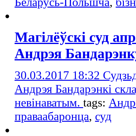
Беларусь-Польшча
,
біз
Магілёўскі суд ап
Андрэя Бандарэнк
30.03.2017 18:32
Судзьд
Андрэя Бандарэнкі скла
невінаватым.
tags:
Андр
праваабаронца
,
суд