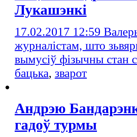
Лукашэнкі
17.02.2017 12:59
Валер
журналістам, што зьвяр
вымусіў фізычны стан 
бацька
,
зварот
Андрэю Бандарэнк
гадоў турмы