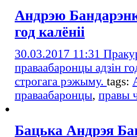
Андрэю Бандарэнк
год калёніі
30.03.2017 11:31
Пракур
праваабаронцы адзін год
строгага рэжыму.
tags:
праваабаронцы
,
правы 
Бацька Андрэя Бан