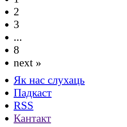
2
3
...
8
next »
Як нас слухаць
Падкаст
RSS
Кантакт