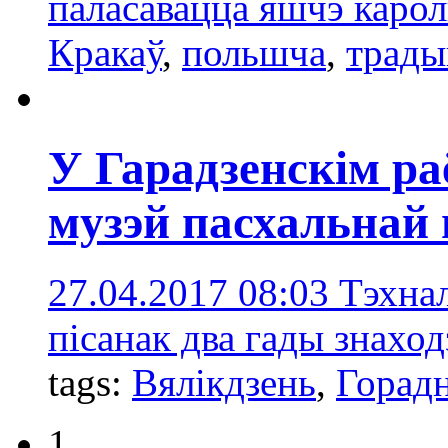
паласавацца яшчэ карол
Кракаў
,
польшча
,
трады
У Гарадзенскім ра
музэй пасхальнай 
27.04.2017 08:03
Тэхнал
пісанак два гады знаход
tags:
Вялікдзень
,
Горад
1