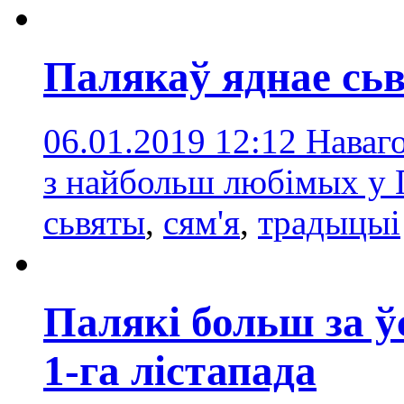
Палякаў яднае сь
06.01.2019 12:12
Наваг
з найбольш любімых у
сьвяты
,
сям'я
,
традыцыі
Палякі больш за ў
1-га лістапада