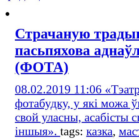
Страчаную традыц
пасьпяхова аднаўл
(ФОТА)
08.02.2019 11:06
«Тэатр
фотабудку, у які можа ўв
свой уласны, асабісты 
іншыя».
tags:
казка
,
мас