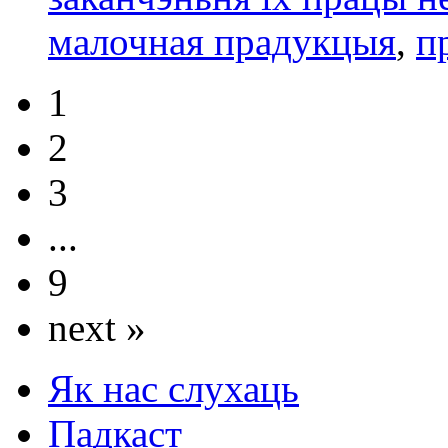
малочная прадукцыя
,
п
1
2
3
...
9
next »
Як нас слухаць
Падкаст