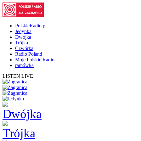
PolskieRadio.pl
Jedynka
Dwójka
Trójka
Czwórka
Radio Poland
Moje Polskie Radio
ramówka
LISTEN LIVE