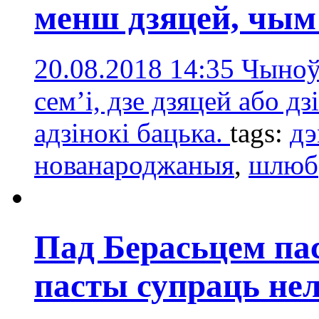
менш дзяцей, чым
20.08.2018 14:35
Чыноў
сем’і, дзе дзяцей або д
адзінокі бацька.
tags:
дэ
нованароджаныя
,
шлюб
Пад Берасьцем пас
пасты супраць не