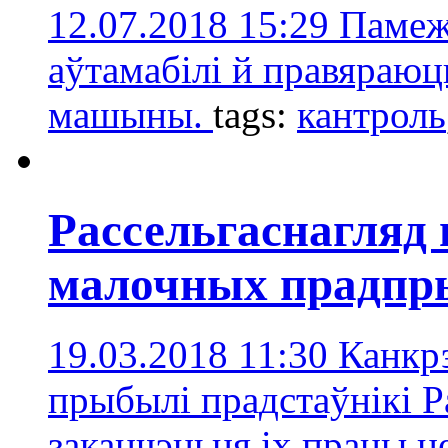
12.07.2018 15:29
Памеж
аўтамабілі й правяраю
машыны.
tags:
кантроль
Рассельгаснагляд 
малочных прадпры
19.03.2018 11:30
Канкр
прыбылі прадстаўнікі Р
заканчэньня іх працы 