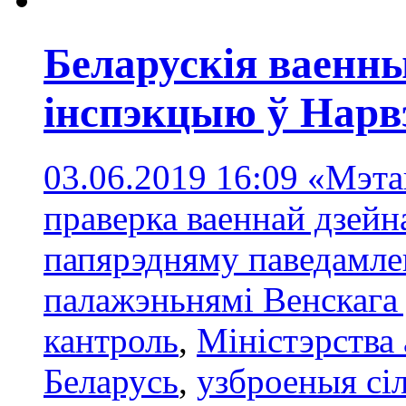
Беларускія ваенн
інспэкцыю ў Нарвэ
03.06.2019 16:09
«Мэта
праверка ваеннай дзейн
папярэдняму паведамле
палажэньнямі Венскага
кантроль
,
Міністэрства
Беларусь
,
узброеныя сі