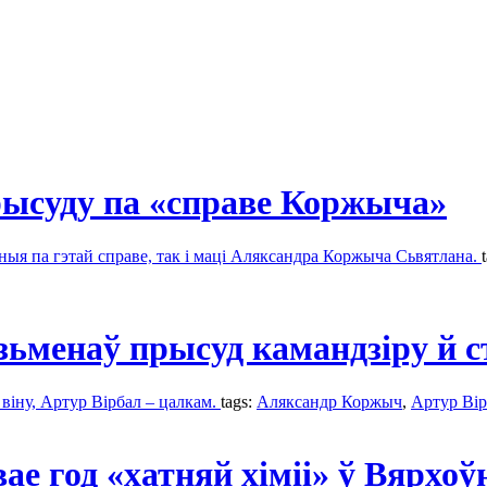
рысуду па «справе Коржыча»
ыя па гэтай справе, так і маці Аляксандра Коржыча Сьвятлана.
ь зьменаў прысуд камандзіру 
віну, Артур Вірбал – цалкам.
tags:
Аляксандр Коржыч
,
Артур Вір
е год «хатняй хіміі» ў Вярхоў