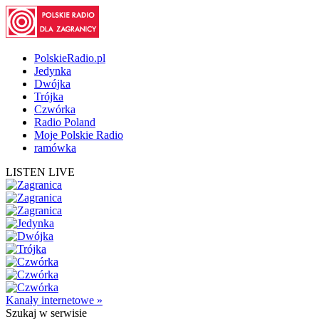
PolskieRadio.pl
Jedynka
Dwójka
Trójka
Czwórka
Radio Poland
Moje Polskie Radio
ramówka
LISTEN LIVE
Kanały internetowe »
Szukaj
w serwisie