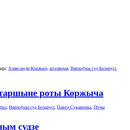
tags:
Аляксандр Коржыч
,
апэляцыя
,
Вярхоўны суд Беларусі
,
й старшыне роты Коржыча
бал
,
Вярхоўны суд Беларусі
,
Павел Сукавенка
,
Печы
ным судзе