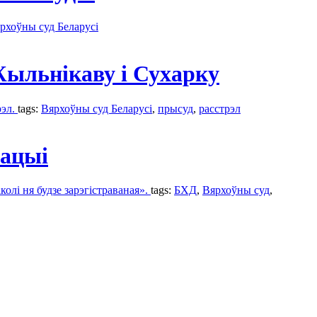
рхоўны суд Беларусі
Жыльнікаву і Сухарку
рэл.
tags:
Вярхоўны суд Беларусі
,
прысуд
,
расстрэл
рацыі
колі ня будзе зарэгістраваная».
tags:
БХД
,
Вярхоўны суд
,