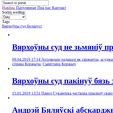
Навіны
Папулярнае
Пра нас
Кантакт
Sortuj według:
Tags
Вярхоўны суд Беларусі
Вярхоўны суд не зьмяніў п
09.04.2019 17:14
Апэляцыю падавалі як сяржанты, асуджан
справа Коржыча
,
Сьвятлана Коржыч
Вярхоўны суд пакінуў бяз
15.01.2019 13:51
Павел Сукавенка часткова прызнаў сваю 
Андрэй Бяляўскі абскарджва