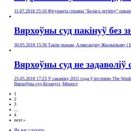
11.07.2018 15:16
Фігуранта справы "Белага легіёну" пакар
Вярхоўны суд пакінуў без
30.05.2018 15:36
Такім чынам, Аляксандру Жыльнікаву і В
Вярхоўны суд не задаволіў 
25.05.2018 17:23
У сакавіку 2011 года ў інтэрвію The Wash
Вярхоўны суд Беларусі
,
Мінюст
1
2
3
...
4
next »
Як нас слухаць