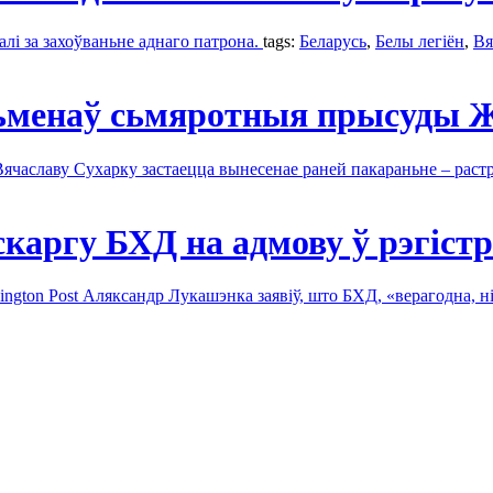
алі за захоўваньне аднаго патрона.
tags:
Беларусь
,
Белы легіён
,
Вя
 зьменаў сьмяротныя прысуды 
ячаславу Сухарку застаецца вынесенае раней пакараньне – раст
скаргу БХД на адмову ў рэгіст
ington Post Аляксандр Лукашэнка заявіў, што БХД, «верагодна, ні