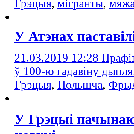
Грэцыя
,
мігранты
,
мяж
У Атэнах паставіл
21.03.2019 12:28
Прафін
ў 100-ю гадавіну дыпл
Грэцыя
,
Польшчa
,
Фры
У Грэцыі пачынаю