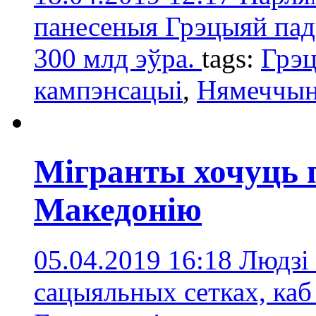
панесеныя Грэцыяй пад
300 млд эўра.
tags:
Грэ
кампэнсацыі
,
Нямеччы
Мігранты хочуць 
Македонію
05.04.2019 16:18
Людзі 
сацыяльных сетках, каб