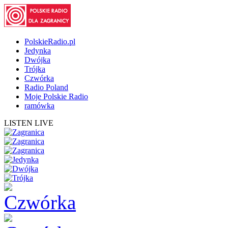
PolskieRadio.pl
Jedynka
Dwójka
Trójka
Czwórka
Radio Poland
Moje Polskie Radio
ramówka
LISTEN LIVE