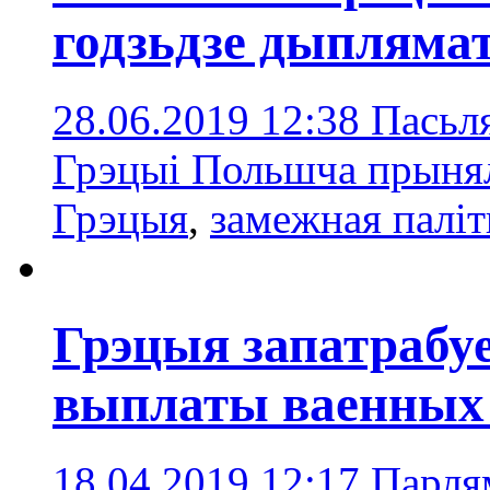
годзьдзе дыпляма
28.06.2019 12:38
Пасьл
Грэцыі Польшча прынял
Грэцыя
,
замежная палі
Грэцыя запатрабу
выплаты ваенных
18.04.2019 12:17
Парлям