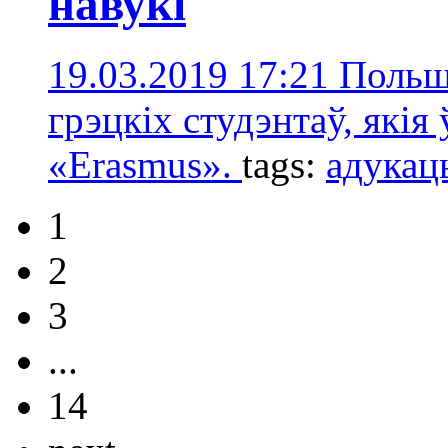
навукі
19.03.2019 17:21
Польшч
грэцкіх студэнтаў, якія
«Erasmus».
tags:
адукац
1
2
3
...
14