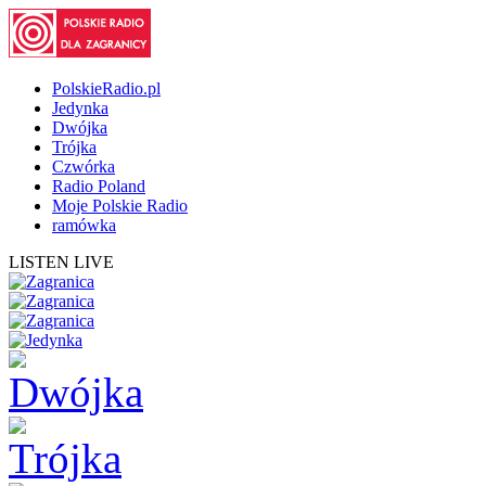
PolskieRadio.pl
Jedynka
Dwójka
Trójka
Czwórka
Radio Poland
Moje Polskie Radio
ramówka
LISTEN LIVE