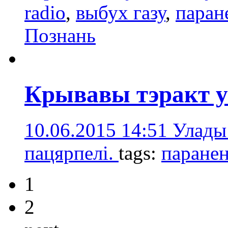
radio
,
выбух газу
,
паран
Познань
Крывавы тэракт у
10.06.2015 14:51
Улады
пацярпелі.
tags:
паране
1
2