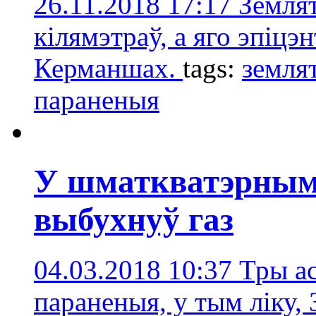
26.11.2018 17:17
Землят
кілямэтраў, а яго эпіцэ
Керманшах.
tags:
земля
параненыя
У шматкватэрным 
выбухнуў газ
04.03.2018 10:37
Тры ас
параненыя, у тым ліку, 3