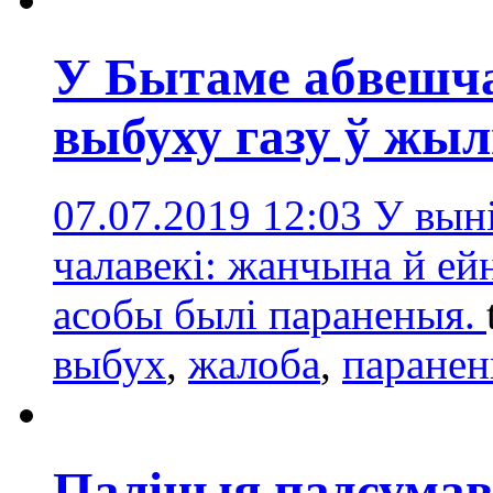
У Бытаме абвешча
выбуху газу ў жы
07.07.2019 12:03
У выні
чалавекі: жанчына й ей
асобы былі параненыя.
выбух
,
жалобa
,
паране
Паліцыя падсумав