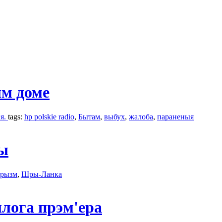
ым доме
ыя.
tags:
hp polskie radio
,
Бытам
,
выбух
,
жалобa
,
параненыя
ты
арызм
,
Шры-Ланка
лога прэм'ера