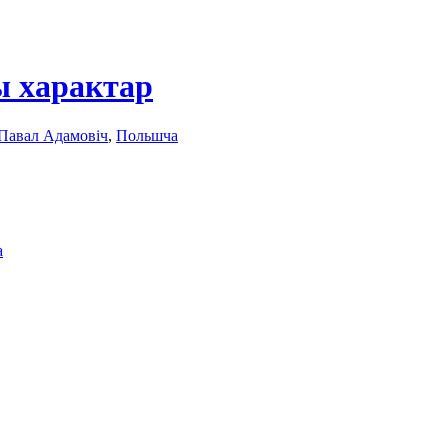
ы характар
Павал Адамовіч
,
Польшчa
a