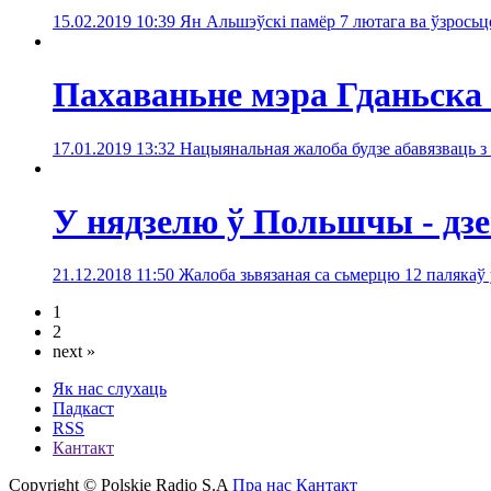
15.02.2019 10:39
Ян Альшэўскі памёр 7 лютага ва ўзросьц
Пахаваньне мэра Гданьска 
17.01.2019 13:32
Нацыянальная жалоба будзе абавязваць з п
У нядзелю ў Польшчы - дз
21.12.2018 11:50
Жалоба зьвязаная са сьмерцю 12 палякаў 
1
2
next »
Як нас слухаць
Падкаст
RSS
Кантакт
Copyright © Polskie Radio S.A
Пра нас
Кантакт