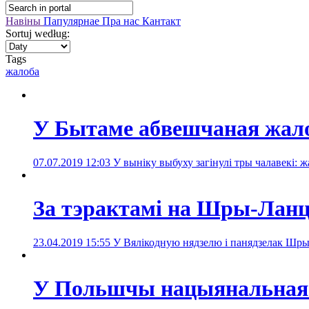
Навіны
Папулярнае
Пра нас
Кантакт
Sortuj według:
Tags
жалобa
У Бытаме абвешчаная жало
07.07.2019 12:03
У выніку выбуху загінулі тры чалавекі:
За тэрактамі на Шры-Ланц
23.04.2019 15:55
У Вялікодную нядзелю і панядзелак Шры-
У Польшчы нацыянальная ж