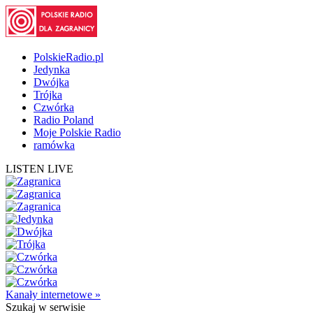
PolskieRadio.pl
Jedynka
Dwójka
Trójka
Czwórka
Radio Poland
Moje Polskie Radio
ramówka
LISTEN LIVE
Kanały internetowe »
Szukaj
w serwisie