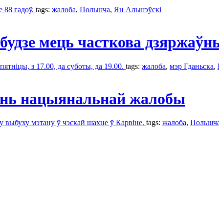
е 88 гадоў.
tags:
жалобa
,
Польшчa
,
Ян Альшэўскі
будзе мець часткова дзяржаўн
ятніцы, з 17.00, да суботы, да 19.00.
tags:
жалобa
,
мэр Гданьска
,
ень нацыянальнай жалобы
у выбуху мэтану ў чэскай шахце ў Карвіне.
tags:
жалобa
,
Польшч