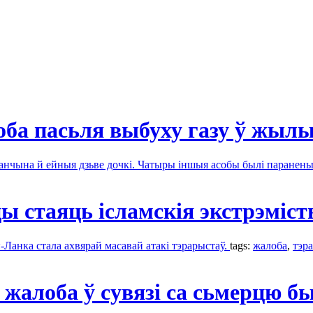
ба пасьля выбуху газу ў жыл
 жанчына й ейныя дзьве дoчкі. Чатыры іншыя асобы былі паранен
ы стаяць ісламскія экстрэміс
Ланка стала ахвярай масавай атакі тэрарыстаў.
tags:
жалобa
,
тэр
алоба ў сувязі са сьмерцю бы