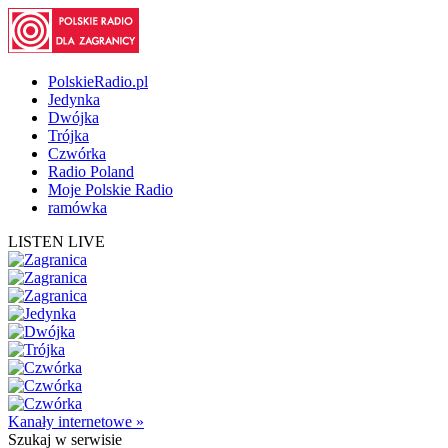
PolskieRadio.pl
Jedynka
Dwójka
Trójka
Czwórka
Radio Poland
Moje Polskie Radio
ramówka
LISTEN LIVE
Kanały internetowe »
Szukaj
w serwisie