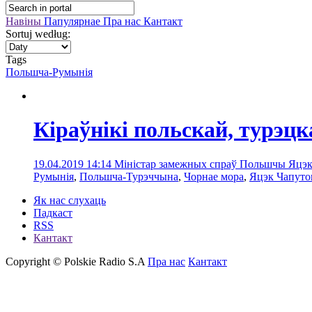
Навіны
Папулярнае
Пра нас
Кантакт
Sortuj według:
Tags
Польшча-Румынія
Кіраўнікі польскай, турэц
19.04.2019 14:14
Міністар замежных спраў Польшчы Яцэк Ч
Румынія
,
Польшча-Турэччына
,
Чорнае мора
,
Яцэк Чапуто
Як нас слухаць
Падкаст
RSS
Кантакт
Copyright © Polskie Radio S.A
Пра нас
Кантакт