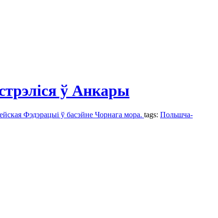
стрэліся ў Анкары
сейская Фэдэрацыі ў басэйне Чорнага мора.
tags:
Польшча-