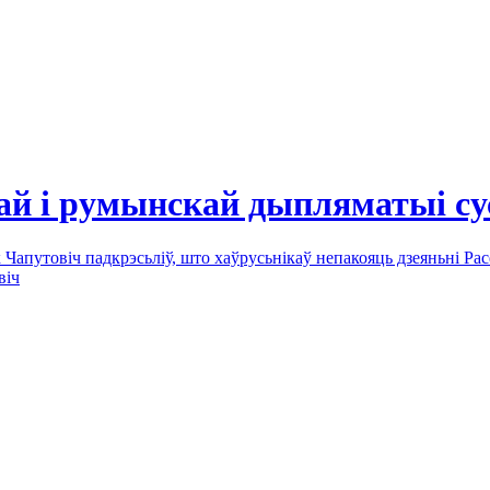
кай і румынскай дыпляматыі су
апутовіч падкрэсьліў, што хаўрусьнікаў непакояць дзеяньні Ра
віч