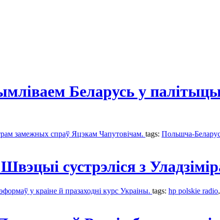
іваем Беларусь у палітыцы, я
істрам замежных спраў Яцэкам Чапутовічам.
tags:
Польшча-Белару
вэцыі сустрэліся з Уладзімір
формаў у краіне й празаходні курс Украіны.
tags:
hp polskie radio