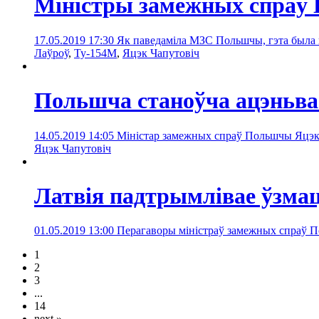
Міністры замежных спраў 
17.05.2019 17:30
Як паведаміла МЗС Польшчы, гэта была п
Лаўроў
,
Ту-154М
,
Яцэк Чапутовіч
Польшча станоўча ацэньва
14.05.2019 14:05
Міністар замежных спраў Польшчы Яцэк 
Яцэк Чапутовіч
Латвія падтрымлівае ўзм
01.05.2019 13:00
Перагаворы міністраў замежных спраў П
1
2
3
...
14
next »