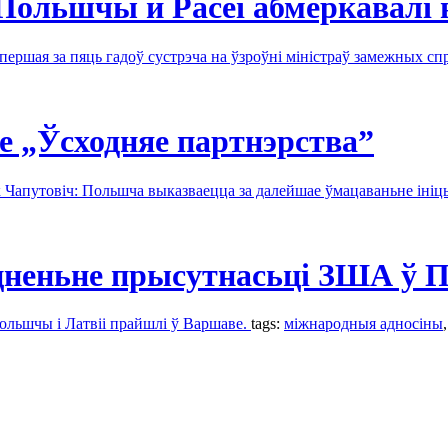
Польшчы й Расеі абмеркавалі 
ершая за пяць гадоў сустрэча на ўзроўні міністраў замежных сп
е „Ўсходняе партнэрства”
Чапутовіч: Польшча выказваецца за далейшае ўмацаваньне іні
ацненьне прысутнасьці ЗША ў
ольшчы і Латвіі прайшлі ў Варшаве.
tags:
міжнародныя адносіны