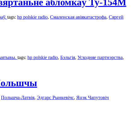
вяртаньне абломкаў Ту-154М
раў.
tags:
hp polskie radio
,
Смаленская авіякатастрофа
,
Сяргей
цыятывы.
tags:
hp polskie radio
,
Бэльгія
,
Усходняе партнэрства
,
 Польшчы
,
Польшча-Латвія
,
Эдгарс Рынкевічс
,
Яцэк Чапутовіч