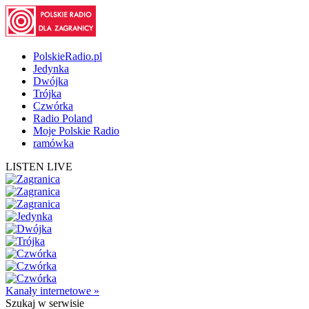
PolskieRadio.pl
Jedynka
Dwójka
Trójka
Czwórka
Radio Poland
Moje Polskie Radio
ramówka
LISTEN LIVE
Kanały internetowe »
Szukaj
w serwisie