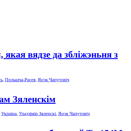
кая вядзе да збліжэньня з
сь
,
Польшча-Расея
,
Яцэк Чапутовіч
ам Зяленскім
,
Украінa
,
Уладзімір Зяленскі
,
Яцэк Чапутовіч