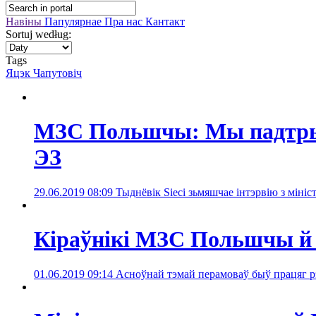
Навіны
Папулярнае
Пра нас
Кантакт
Sortuj według:
Tags
Яцэк Чапутовіч
МЗС Польшчы: Мы падтрымл
ЭЗ
29.06.2019 08:09
Тыднёвік Sieci зьмяшчае інтэрвію з мін
Кіраўнікі МЗС Польшчы й Ш
01.06.2019 09:14
Асноўнай тэмай перамоваў быў працяг рэ