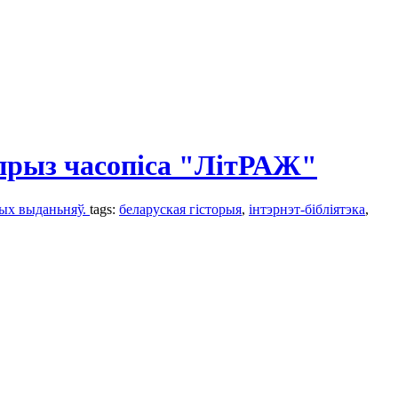
прыз часопіса "ЛітРАЖ"
вых выданьняў.
tags:
беларуская гісторыя
,
інтэрнэт-бібліятэка
,