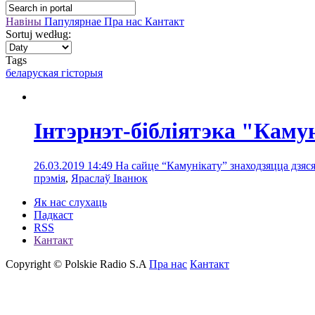
Навіны
Папулярнае
Пра нас
Кантакт
Sortuj według:
Tags
беларуская гісторыя
Інтэрнэт-бібліятэка "Кам
26.03.2019 14:49
На сайце “Камунікату” знаходзяцца дзяся
прэмія
,
Яраслаў Іванюк
Як нас слухаць
Падкаст
RSS
Кантакт
Copyright © Polskie Radio S.A
Пра нас
Кантакт