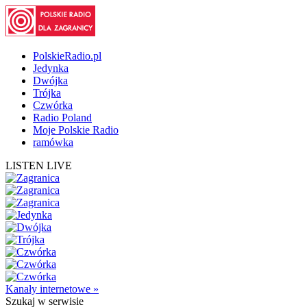
PolskieRadio.pl
Jedynka
Dwójka
Trójka
Czwórka
Radio Poland
Moje Polskie Radio
ramówka
LISTEN LIVE
Kanały internetowe »
Szukaj
w serwisie