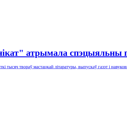
унікат" атрымала спэцыяльны 
ткі тысяч твораў мастацкай літаратуры, выпускаў газэт і навуко