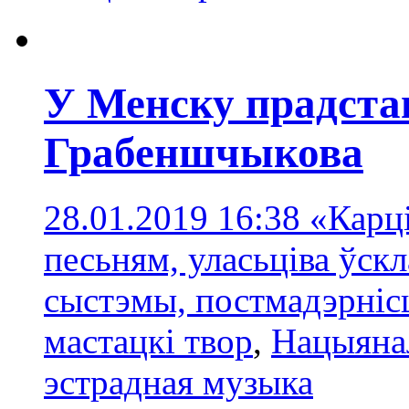
У Менску прадста
Грабеншчыкова
28.01.2019 16:38
«Карці
песьням, уласьціва ўск
сыстэмы, постмадэрнісц
мастацкі твор
,
Нацыяна
эстрадная музыка