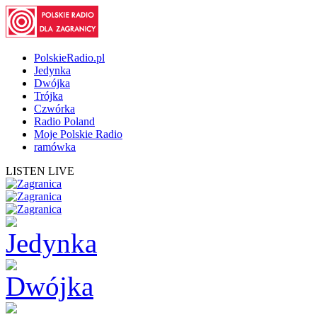
PolskieRadio.pl
Jedynka
Dwójka
Trójka
Czwórka
Radio Poland
Moje Polskie Radio
ramówka
LISTEN LIVE