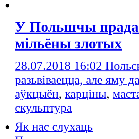
У Польшчы прада
мільёны злотых
28.07.2018 16:02
Польск
разьвіваецца, але яму д
аўкцыён
,
карціны
,
маст
скульптура
Як нас слухаць