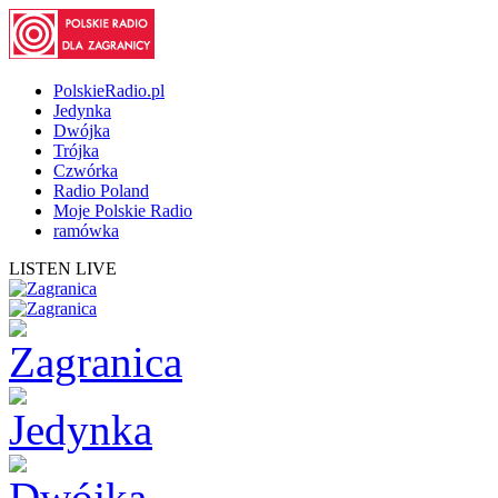
PolskieRadio.pl
Jedynka
Dwójka
Trójka
Czwórka
Radio Poland
Moje Polskie Radio
ramówka
LISTEN LIVE