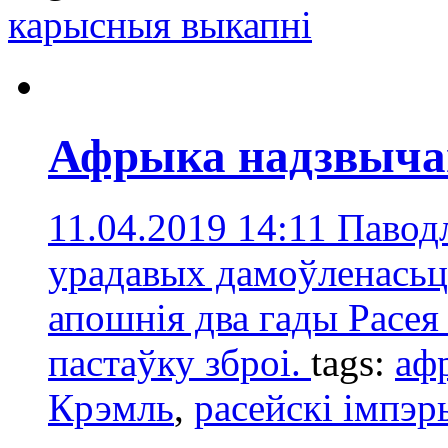
карысныя выкапні
Афрыка надзвычай
11.04.2019 14:11
Паводл
урадавых дамоўленасьце
апошнія два гады Расея
пастаўку зброі.
tags:
аф
Крэмль
,
расейскі імпэр