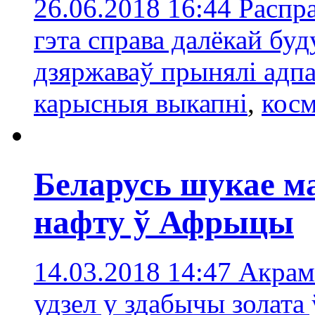
26.06.2018 16:44
Распр
гэта справа далёкай буд
дзяржаваў прынялі адп
карысныя выкапні
,
косм
Беларусь шукае м
нафту ў Афрыцы
14.03.2018 14:47
Акрамя
удзел у здабычы золата