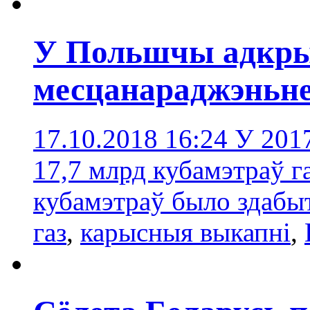
У Польшчы адкрыт
месцанараджэньн
17.10.2018 16:24
У 201
17,7 млрд кубамэтраў га
кубамэтраў было здабы
газ
,
карысныя выкапні
,