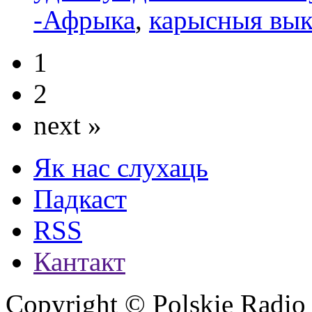
-Афрыка
,
карысныя вык
1
2
next »
Як нас слухаць
Падкаст
RSS
Кантакт
Copyright © Polskie Radio