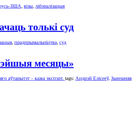
русь-ЗША
,
візы
,
лібэралізацыя
чаць толькі суд
ізацыя
,
прадпрымальніцтва
,
суд
іжэйшыя месяцы»
яго аўтарытэт – кажа экспэрт.
tags:
Андрэй Елісееў
,
Зьнешняя