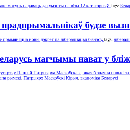
яне могуць падаваць дакумэнты на візы 12 катэгорыяў.
tags:
Бела
прадпрымальнікаў будзе вызна
зе прымяняцца новы дэкрэт па лібэралізацыі бізнэсу.
tags:
лібэрал
Беларусь магчымы нават у бл
сустрэчу Папы й Патрыярха Маскоўскага, якая б значна павысіла 
апа рымскі
,
Патрыярх Маскоўскі Кірыл
,
эканоміка Беларусі