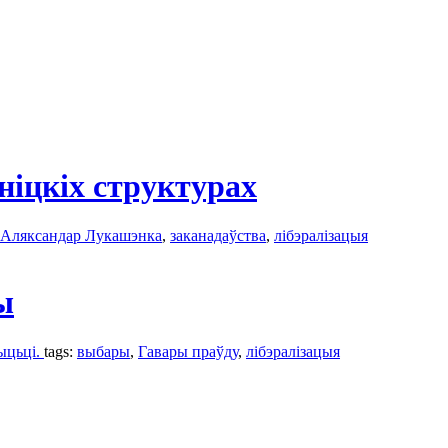
іцкіх структурах
Аляксандар Лукашэнка
,
заканадаўства
,
лібэралізацыя
ы
ыцьці.
tags:
выбары
,
Гавары праўду
,
лібэралізацыя