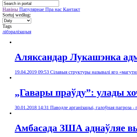
Навіны
Папулярнае
Пра нас
Кантакт
Sortuj według:
Tags
лібэралізацыя
Аляксандар Лукашэнка адм
19.04.2019 09:53
Сілавыя структуры называлі яго «магутн
„Гавары праўду”: улады х
30.01.2018 14:31
Паводле арганізацыі, галоўная пагроза 
Амбасада ЗША аднаўляе вы