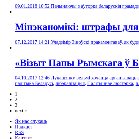
09.01.2018 10:52
Пачынаючы з аўторка беларускія грамадз
Мінэканомікі: штрафы для 
07.12.2017 14:21
Уладзімір Зіноўскі пракамэнтаваў, як буд
«Візыт Папы Рымскага ў 
04.10.2017 12:46
Лукашэнку вельмі хочацца арганізаваць 
палітыка Беларусі
,
лібэралізацыя
,
Палітычнае люстэрка
,
п
1
2
3
next »
Як нас слухаць
Падкаст
RSS
Кантакт