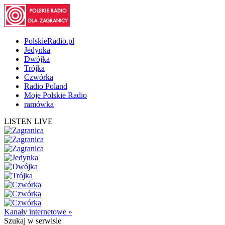
PolskieRadio.pl
Jedynka
Dwójka
Trójka
Czwórka
Radio Poland
Moje Polskie Radio
ramówka
LISTEN LIVE
Kanały internetowe »
Szukaj
w serwisie