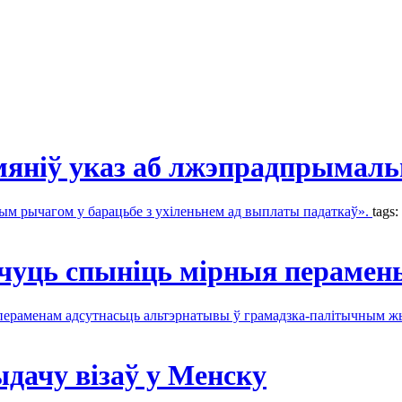
яніў указ аб лжэпрадпрымальн
ым рычагом у барацьбе з ухіленьнем ад выплаты падаткаў».
tags:
очуць спыніць мірныя перамен
- пераменам адсутнасьць альтэрнатывы ў грамадзка-палітычным ж
дачу візаў у Менску